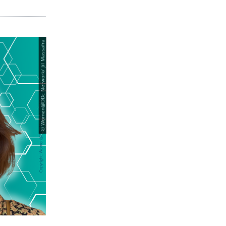
© Women@DDc Network/ Jil Massafra