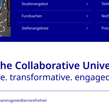
Unsere Dienste
© Smarterpix / tomert
Studienangebot
Tele
Fundsachen
Notf
Stellenangebote
Pres
parenzgesetz
Barrierefreiheit