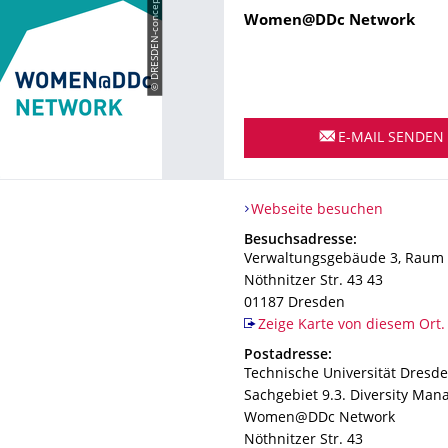
© DRESDEN-concept
Name
Women@DDc Network
E-MAIL SENDEN
Webseite besuchen
Adresse
Besuchsadresse:
Verwaltungsgebäude 3, Raum
Nöthnitzer Str. 43 43
01187
Dresden
Zeige Karte von diesem Ort.
Adresse
Postadresse:
Technische Universität Dresd
Sachgebiet 9.3. Diversity Ma
Women@DDc Network
Nöthnitzer Str. 43