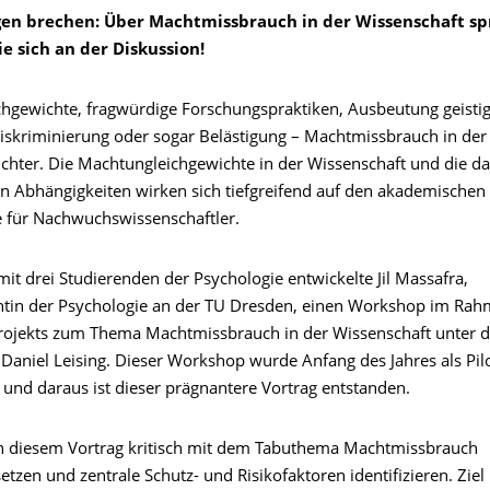
en brechen: Über Machtmissbrauch in der Wissenschaft sp
ie sich an der Diskussion!
hgewichte, fragwürdige Forschungspraktiken, Ausbeutung geisti
iskriminierung oder sogar Belästigung – Machtmissbrauch in der
sichter. Die Machtungleichgewichte in der Wissenschaft und die d
en Abhängigkeiten wirken sich tiefgreifend auf den akademischen
 für Nachwuchswissenschaftler.
t drei Studierenden der Psychologie entwickelte Jil Massafra,
tin der Psychologie an der TU Dresden, einen Workshop im Rah
ojekts zum Thema Machtmissbrauch in der Wissenschaft unter d
 Daniel Leising. Dieser Workshop wurde Anfang des Jahres als Pil
 und daraus ist dieser prägnantere Vortrag entstanden.
h in diesem Vortrag kritisch mit dem Tabuthema Machtmissbrauch
tzen und zentrale Schutz- und Risikofaktoren identifizieren. Ziel i