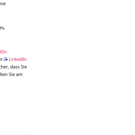
ese
es,
Dc-
er
LinkedIn
cher, dass Sie
lten Sie am