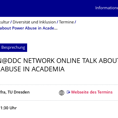
Information
kultur
Diversität und Inklusion
Termine
Women@DDc Network Online Talk about Power Abuse in Academia
; Besprechung
@DDC NETWORK ONLINE TALK ABOU
ABUSE IN ACADEMIA
afra, TU Dresden
Webseite des Termins
11:30
Uhr