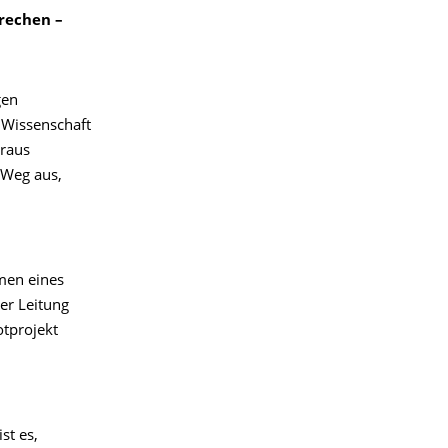
rechen –
gen
 Wissenschaft
araus
 Weg aus,
men eines
er Leitung
otprojekt
st es,