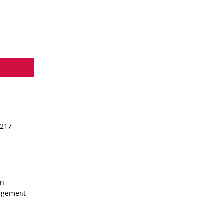
 217
en
nagement