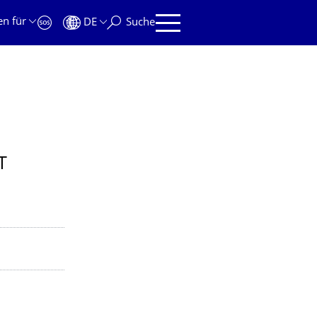
en für
DE
Suche
T