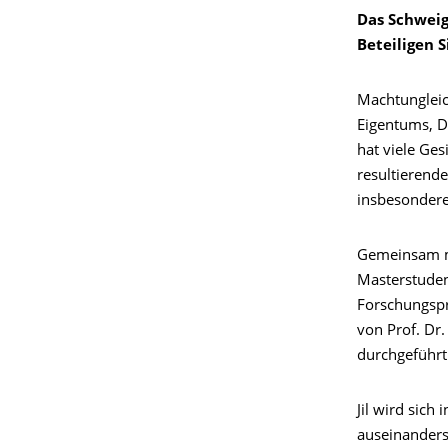
Das Schweig
Beteiligen S
Machtungleic
Eigentums, D
hat viele Ge
resultierend
insbesondere
Gemeinsam mi
Masterstuden
Forschungspr
von Prof. Dr.
durchgeführt
Jil wird sic
auseinanderse