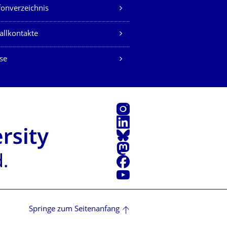
fonverzeichnis
allkontakte
se
Instagram
LinkedIn
Bluesky
Mastodon
Facebook
Youtube
Springe zum Seitenanfang