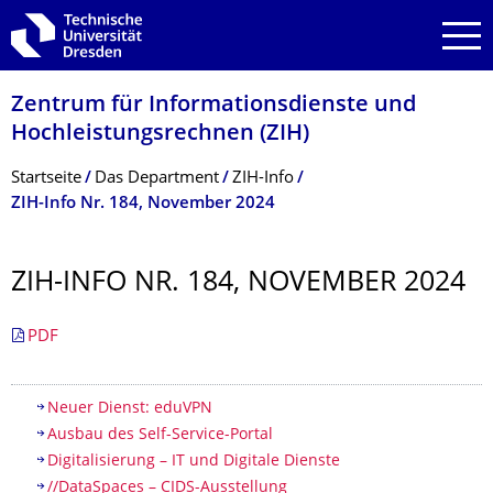
Zur Hauptnavigation springen
Zur Suche springen
Zum Inhalt springen
Zentrum für Informations­dienste und
Hochleistungs­rechnen (ZIH)
Breadcrumb-Menü
Startseite
Das Department
ZIH-Info
ZIH-Info Nr. 184, November 2024
ZIH-INFO NR. 184, NOVEMBER 2024
PDF
Inhaltsverzeichnis
Neuer Dienst: eduVPN
Ausbau des Self-Service-Portal
Digitalisierung – IT und Digitale Dienste
//DataSpaces – CIDS-Ausstellung