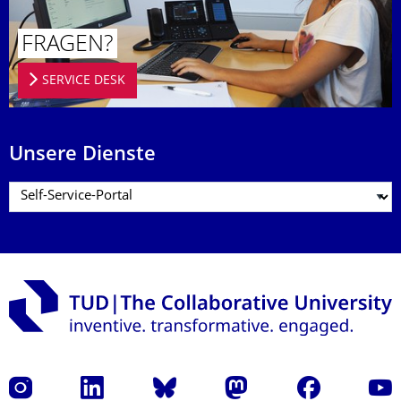
FRAGEN?
SERVICE DESK
Unsere Dienste
Instagram
LinkedIn
Bluesky
Mastodon
Facebook
Yout