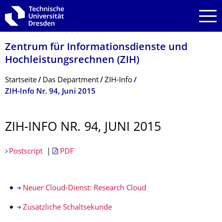
Zur Hauptnavigation springen
Zur Suche springen
Zum Inhalt springen
Zentrum für Informations­dienste und
Hochleistungs­rechnen (ZIH)
Breadcrumb-Menü
Startseite
Das Department
ZIH-Info
ZIH-Info Nr. 94, Juni 2015
ZIH-INFO NR. 94, JUNI 2015
Postscript
|
PDF
Neuer Cloud-Dienst: Research Cloud
Zusätzliche Schaltsekunde