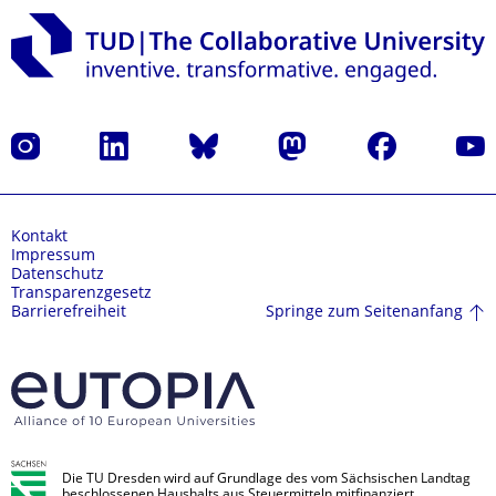
Instagram
LinkedIn
Bluesky
Mastodon
Facebook
Yout
Kontakt
Impressum
Datenschutz
Transparenzgesetz
Springe zum Seitenanfang
Barrierefreiheit
Die TU Dresden wird auf Grundlage des vom Sächsischen Landtag
beschlossenen Haushalts aus Steuermitteln mitfinanziert.