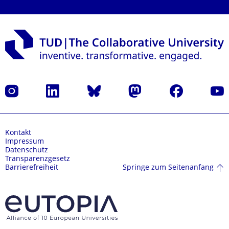
Instagram
LinkedIn
Bluesky
Mastodon
Facebook
Yout
Kontakt
Impressum
Datenschutz
Transparenzgesetz
Springe zum Seitenanfang
Barrierefreiheit