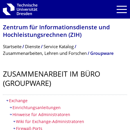
Zur Hauptnavigation springen
Zur Suche springen
Zum Inhalt springen
Zentrum für Informations­dienste und
Hochleistungs­rechnen (ZIH)
Breadcrumb-Menü
Startseite
Dienste
Service Katalog
Zusammenarbeiten, Lehren und Forschen
Groupware
ZUSAMMENARBEIT IM BÜRO
(GROUPWARE)
Inhaltsverzeichnis
Exchange
Einrichtungsanleitungen
Hinweise für Administratoren
Wiki für Exchange-Administratoren
Firewall-Ports