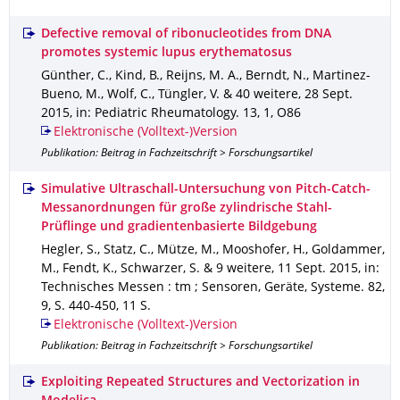
Defective removal of ribonucleotides from DNA
promotes systemic lupus erythematosus
Günther, C., Kind, B., Reijns, M. A., Berndt, N., Martinez-
Bueno, M., Wolf, C., Tüngler, V. & 40 weitere
,
28 Sept.
2015
,
in: Pediatric Rheumatology
.
13
,
1
,
O86
Elektronische (Volltext-)Version
Publikation: Beitrag in Fachzeitschrift > Forschungsartikel
Simulative Ultraschall-Untersuchung von Pitch-Catch-
Messanordnungen für große zylindrische Stahl-
Prüflinge und gradientenbasierte Bildgebung
Hegler, S., Statz, C., Mütze, M., Mooshofer, H., Goldammer,
M., Fendt, K., Schwarzer, S. & 9 weitere
,
11 Sept. 2015
,
in:
Technisches Messen : tm ; Sensoren, Geräte, Systeme
.
82
,
9
,
S. 440-450
,
11 S.
Elektronische (Volltext-)Version
Publikation: Beitrag in Fachzeitschrift > Forschungsartikel
Exploiting Repeated Structures and Vectorization in