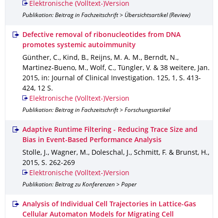
Elektronische (Volltext-)Version
Publikation: Beitrag in Fachzeitschrift > Übersichtsartikel (Review)
Defective removal of ribonucleotides from DNA
promotes systemic autoimmunity
Günther, C., Kind, B., Reijns, M. A. M., Berndt, N.,
Martinez-Bueno, M., Wolf, C., Tüngler, V. & 38 weitere
,
Jan.
2015
,
in: Journal of Clinical Investigation
.
125
,
1
,
S. 413-
424
,
12 S.
Elektronische (Volltext-)Version
Publikation: Beitrag in Fachzeitschrift > Forschungsartikel
Adaptive Runtime Filtering - Reducing Trace Size and
Bias in Event-Based Performance Analysis
Stolle, J., Wagner, M., Doleschal, J., Schmitt, F. & Brunst, H.
,
2015
,
S. 262-269
Elektronische (Volltext-)Version
Publikation: Beitrag zu Konferenzen > Paper
Analysis of Individual Cell Trajectories in Lattice-Gas
Cellular Automaton Models for Migrating Cell