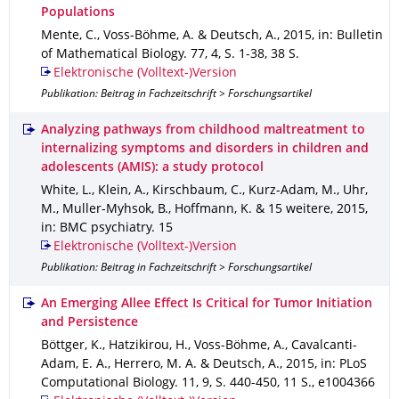
Populations
Mente, C., Voss-Böhme, A. & Deutsch, A.
,
2015
,
in: Bulletin
of Mathematical Biology
.
77
,
4
,
S. 1-38
,
38 S.
Elektronische (Volltext-)Version
Publikation: Beitrag in Fachzeitschrift > Forschungsartikel
Analyzing pathways from childhood maltreatment to
internalizing symptoms and disorders in children and
adolescents (AMIS): a study protocol
White, L., Klein, A., Kirschbaum, C., Kurz-Adam, M., Uhr,
M., Muller-Myhsok, B., Hoffmann, K. & 15 weitere
,
2015
,
in: BMC psychiatry
.
15
Elektronische (Volltext-)Version
Publikation: Beitrag in Fachzeitschrift > Forschungsartikel
An Emerging Allee Effect Is Critical for Tumor Initiation
and Persistence
Böttger, K., Hatzikirou, H., Voss-Böhme, A., Cavalcanti-
Adam, E. A., Herrero, M. A. & Deutsch, A.
,
2015
,
in: PLoS
Computational Biology
.
11
,
9
,
S. 440-450
,
11 S.
,
e1004366