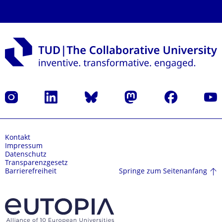
Instagram
LinkedIn
Bluesky
Mastodon
Facebook
Yout
Kontakt
Impressum
Datenschutz
Transparenzgesetz
Springe zum Seitenanfang
Barrierefreiheit