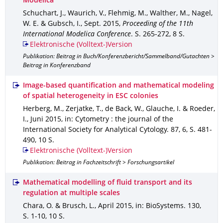
Modelica
Schuchart, J., Waurich, V., Flehmig, M., Walther, M., Nagel,
W. E. & Gubsch, I.
,
Sept. 2015
,
Proceeding of the 11th
International Modelica Conference
.
S. 265-272
,
8 S.
Elektronische (Volltext-)Version
Publikation: Beitrag in Buch/Konferenzbericht/Sammelband/Gutachten >
Beitrag in Konferenzband
Image-based quantification and mathematical modeling
of spatial heterogeneity in ESC colonies
Herberg, M., Zerjatke, T., de Back, W., Glauche, I. & Roeder,
I.
,
Juni 2015
,
in: Cytometry : the journal of the
International Society for Analytical Cytology
.
87
,
6
,
S. 481-
490
,
10 S.
Elektronische (Volltext-)Version
Publikation: Beitrag in Fachzeitschrift > Forschungsartikel
Mathematical modelling of fluid transport and its
regulation at multiple scales
Chara, O. & Brusch, L.
,
April 2015
,
in: BioSystems
.
130
,
S. 1-10
,
10 S.