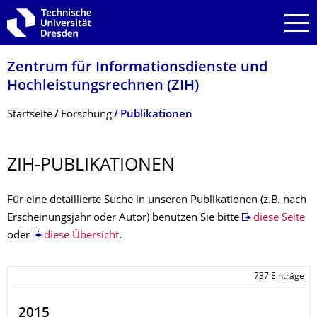
Zur Hauptnavigation springen
Zur Suche springen
Zum Inhalt springen
Zentrum für Informations­dienste und
Hochleistungs­rechnen (ZIH)
Breadcrumb-Menü
Startseite
Forschung
Publikationen
ZIH-PUBLIKATIONEN
Für eine detaillierte Suche in unseren Publikationen (z.B. nach
Erscheinungsjahr oder Autor) benutzen Sie bitte
diese Seite
oder
diese Übersicht
.
737 Einträge
2015