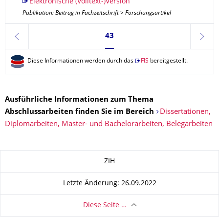
Elektronische (Volltext-)Version
Publikation: Beitrag in Fachzeitschrift > Forschungsartikel
Seite 43, aktuell ausgewählt
43
zurück
weite
Diese Informationen werden durch das
FIS
bereitgestellt.
Ausführliche Informationen zum Thema
Abschlussarbeiten finden Sie im Bereich
Dissertationen,
Diplomarbeiten, Master- und Bachelorarbeiten, Belegarbeiten
Zu dieser Seite
ZIH
Letzte Änderung: 26.09.2022
Diese Seite …