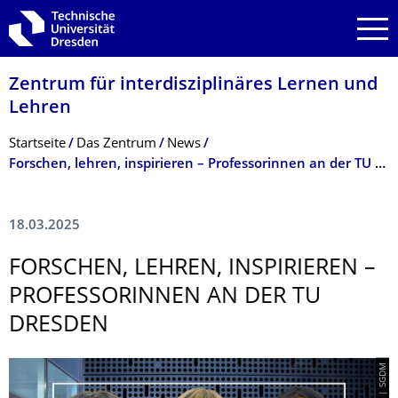
Zur Hauptnavigation springen
Zur Suche springen
Zum Inhalt springen
Zentrum für interdisziplinäres Lernen und
Lehren
Breadcrumb-Menü
Startseite
Das Zentrum
News
Forschen, lehren, inspirieren – Professorinnen an der TU Dresden
18.03.2025
FORSCHEN, LEHREN, INSPIRIEREN –
PROFESSORINNEN AN DER TU
DRESDEN