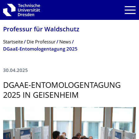
Zur Hauptnavigation springen
Zur Suche springen
Zum Inhalt springen
Professur für Waldschutz
Breadcrumb-Menü
Startseite
Die Professur
News
DGaaE-Entomologentagung 2025
30.04.2025
DGAAE-ENTOMOLOGENTA­GUNG
2025 IN GEISENHEIM