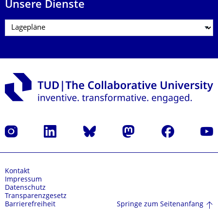
Unsere Dienste
Instagram
LinkedIn
Bluesky
Mastodon
Facebook
Yout
Kontakt
Impressum
Datenschutz
Transparenzgesetz
Springe zum Seitenanfang
Barrierefreiheit