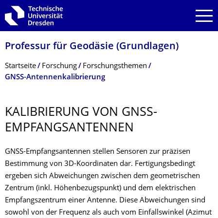
Zur Hauptnavigation springen
Zur Suche springen
Zum Inhalt springen
Professur für Geodäsie (Grundlagen)
Breadcrumb-Menü
Startseite
Forschung
Forschungsthemen
GNSS-Antennenkalibrierung
KALIBRIERUNG VON GNSS-
EMPFANGSANTEN­NEN
GNSS-Empfangsantennen stellen Sensoren zur präzisen
Bestimmung von 3D-Koordinaten dar. Fertigungsbedingt
ergeben sich Abweichungen zwischen dem geometrischen
Zentrum (inkl. Höhenbezugspunkt) und dem elektrischen
Empfangszentrum einer Antenne. Diese Abweichungen sind
sowohl von der Frequenz als auch vom Einfallswinkel (Azimut