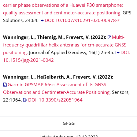
carrier phase observations of a Huawei P30 smartphone:
quality assessment and centimeter‑accurate positioning.
GPS
Solutions, 24:64.
DOI: 10.1007/s10291-020-00978-z
Wanninger, L., Thiemig, M., Frevert, V. (2022):
Multi-
frequency quadrifilar helix antennas for cm-accurate GNSS
positioning.
Journal of Applied Geodesy, 16(1):25-35.
DOI:
10.1515/jag-2021-0042
Wanninger, L., Heßelbarth, A., Frevert, V. (2022):
Garmin GPSMAP 66sr: Assessment of Its GNSS
Observations and Centimeter-Accurate Positioning.
Sensors,
22:1964.
DOI: 10.3390/s22051964
Zu dieser Seite
GI-GG