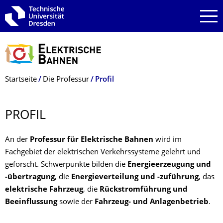
Zur Hauptnavigation springen
Zur Suche springen
Zum Inhalt springen
Breadcrumb-Menü
Startseite
Die Professur
Profil
PROFIL
An der
Professur für Elektrische Bahnen
wird im
Fachgebiet der elektrischen Verkehrssysteme gelehrt und
geforscht. Schwerpunkte bilden die
Energieerzeugung und
-übertragung
, die
Energieverteilung und -zuführung
, das
elektrische Fahrzeug
, die
Rückstromführung und
Beeinflussung
sowie der
Fahrzeug- und Anlagenbetrieb
.