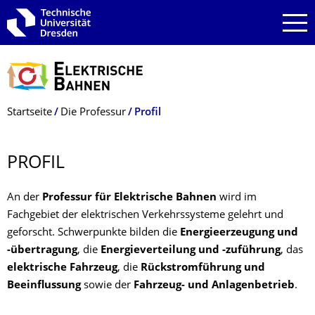
Zur Hauptnavigation springen
Zur Suche springen
Zum Inhalt springen
Breadcrumb-Menü
Startseite
Die Professur
Profil
PROFIL
An der
Professur für Elektrische Bahnen
wird im
Fachgebiet der elektrischen Verkehrssysteme gelehrt und
geforscht. Schwerpunkte bilden die
Energieerzeugung und
-übertragung
, die
Energieverteilung und -zuführung
, das
elektrische Fahrzeug
, die
Rückstromführung und
Beeinflussung
sowie der
Fahrzeug- und Anlagenbetrieb
.