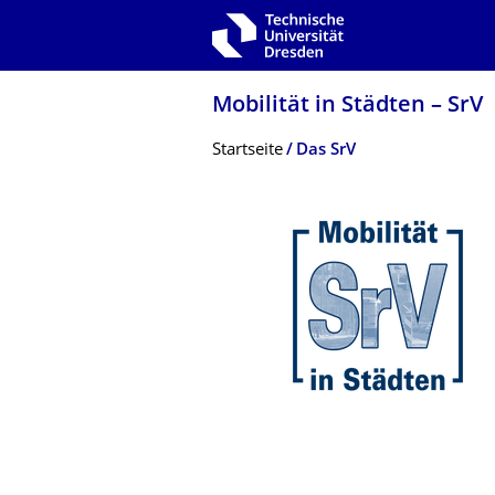
Zur Hauptnavigation springen
Zur Suche springen
Zum Inhalt springen
Mobilität in Städten – SrV
Breadcrumb-Menü
Startseite
Das SrV