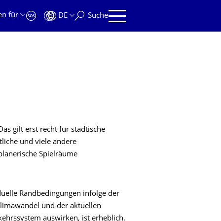
en für
DE
Suche
s gilt erst recht für städtische
tliche und viele andere
planerische Spielräume
iduelle Randbedingungen infolge der
limawandel und der aktuellen
ehrssystem auswirken, ist erheblich.