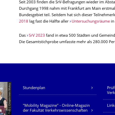
Seit 2003 finden die SrV-Befragungen wieder im Abstan
Durchgang 1998 nahm mit Frankfurt am Main erstmals
Bundesgebiet teil. Seitdem hat sich dieser Teilnehmerk
2018
lag fast die Hälfte aller
Untersuchungsräume
in
Das
SrV 2023
fand in etwa 500 Städten und Gemeinden
Die Gesamtstichprobe umfasste mehr als 280.000 Pe
Unsere Dienste
© TUD | Crispin-Iven Mokry
Stundenplan
Prüf
Verk
"Mobility Magazine" - Online-Magazin
Link
der Fakultät Verkehrswissenschaften