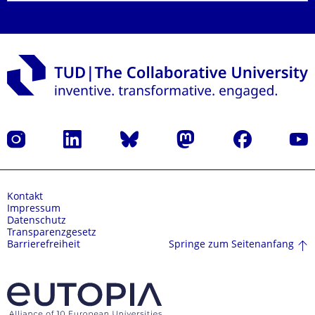
Instagram
LinkedIn
Bluesky
Mastodon
Facebook
Yout
Kontakt
Impressum
Datenschutz
Transparenzgesetz
Springe zum Seitenanfang
Barrierefreiheit