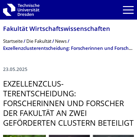
Zur Hauptnavigation springen
Zur Suche springen
Zum Inhalt springen
Fakultät Wirtschaftswissen­schaften
Breadcrumb-Menü
Startseite
Die Fakultät
News
Exzellenzclusterentscheidung: Forscherinnen und Forscher der Fakultät an zwei geförderten Clustern beteiligt
23.05.2025
EXZELLENZCLUS­
TERENTSCHEIDUNG:
FORSCHERINNEN UND FORSCHER
DER FAKULTÄT AN ZWEI
GEFÖRDERTEN CLUSTERN BETEILIGT