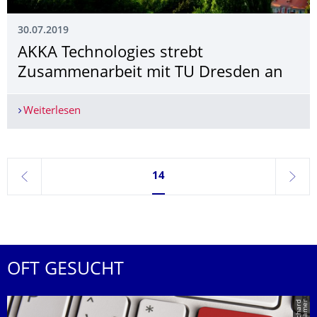
30.07.2019
AKKA Technologies strebt
Zusammenarbeit mit TU Dresden an
Weiterlesen
AKKA Technologies strebt Zusammenarbeit mit 
Seite 14, aktuell ausgewählt
14
zurück
weite
OFT GESUCHT
r