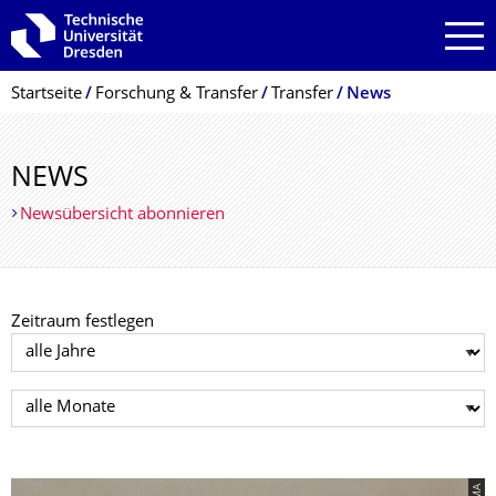
Zur Hauptnavigation springen
Zur Suche springen
Zum Inhalt springen
Breadcrumb-Menü
Startseite
Forschung & Transfer
Transfer
News
NEWS
Newsübersicht abonnieren
Zeitraum festlegen
Jahr auswählen
Monat auswählen