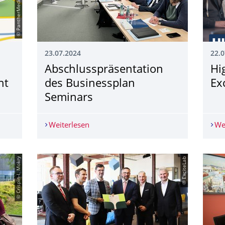
23.07.2024
22.0
Abschlusspräsenta­tion
Hi
nt
des Businessplan
Ex
Seminars
 Innovationsmanagement gesucht
Weiterlesen
Abschlusspräsentation des Businesspl
We
© Crispin-I. Mokry
© ExciteLab