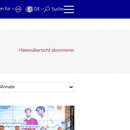
en für
DE
Suche
Newsübersicht abonnieren
t auswählen
© Cripin-Iven Mokry