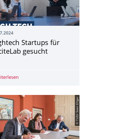
7.2024
ghtech Startups für
citeLab gesucht
an Seminars
iterlesen
Hightech Startups für ExciteLab gesucht
© TUD/ Sven Ellger