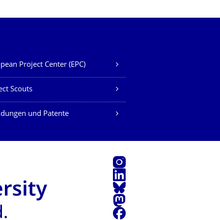
pean Project Center (EPC)
ect Scouts
ndungen und Patente
Instagram
LinkedIn
Bluesky
Mastodon
Facebook