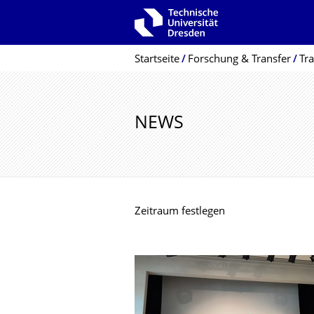
Zur Hauptnavigation springen
Zur Suche springen
Zum Inhalt springen
Breadcrumb-Menü
Startseite
Forschung & Transfer
Tra
NEWS
Zeitraum festlegen