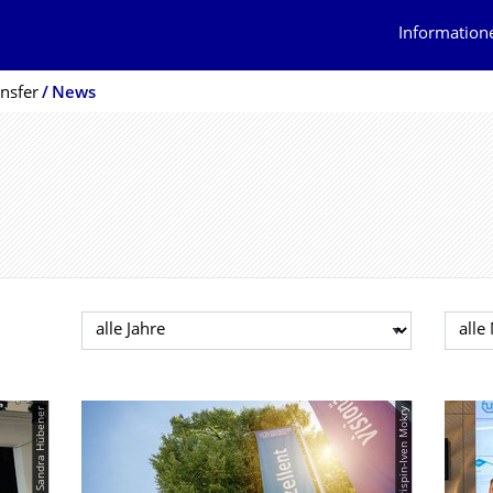
Information
nsfer
News
Jahr auswählen
Mona
© Sandra Hübener
© Crispin-Iven Mokry