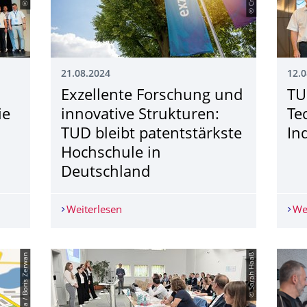
21.08.2024
12.0
Exzellente Forschung und
TU
ie
innovative Strukturen:
Te
TUD bleibt patentstärkste
In
Hochschule in
Deutschland
häftsmodelle für die Transformationsregion der Lausitz
Weiterlesen
Exzellente Forschung und innovative St
We
© PantherMedia / Boris Zerwan
© Sarah Haaß