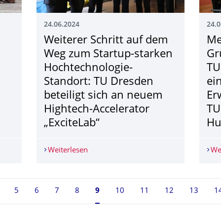
24.06.2024
24.0
Weiterer Schritt auf dem
Me
Weg zum Startup-starken
Gr
Hochtechnologie-
TU
Standort: TU Dresden
ei
beteiligt sich an neuem
Er
Hightech-Accelerator
TU
„ExciteLab“
Hu
for Application for the International excite Summer School
Weiterlesen
Weiterer Schritt auf dem Weg zum Start
We
5
6
7
8
Seite 9, aktuell ausgewählt
9
10
11
12
13
1