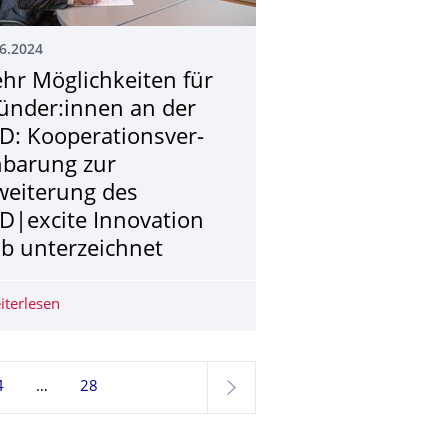
6.2024
hr Möglichkeiten für
ünder:innen an der
D: Kooperationsver­
nbarung zur
weiterung des
D|excite Innovation
b unterzeichnet
up-starken Hochtechnologie-Standort: TU Dresden beteiligt sich 
iterlesen
Mehr Möglichkeiten für Gründer:innen an der TUD: Koop
4
28
weiter