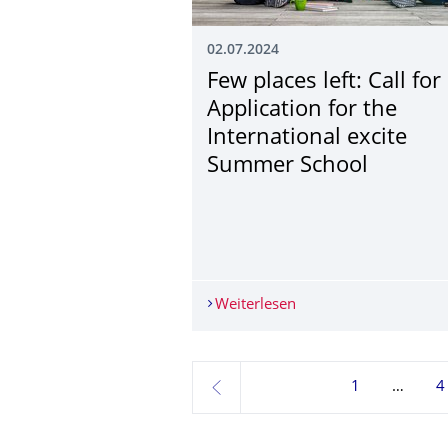
02.07.2024
Few places left: Call for
Application for the
International excite
Summer School
Weiterlesen
Few places left: Call 
1
4
zurück