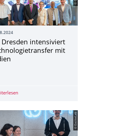
8.2024
 Dresden intensiviert
chnologietrans­fer mit
dien
rukturen: TUD bleibt patentstärkste Hochschule in Deutschland
iterlesen
TU Dresden intensiviert Technologietransfer mit Indien
© ExciteLab