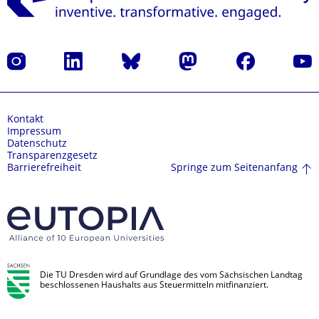
Instagram
LinkedIn
Bluesky
Mastodon
Facebook
Yout
Kontakt
Impressum
Datenschutz
Transparenzgesetz
Springe zum Seitenanfang
Barrierefreiheit
Die TU Dresden wird auf Grundlage des vom Sächsischen Landtag
beschlossenen Haushalts aus Steuermitteln mitfinanziert.