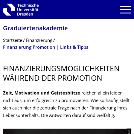
Zur Hauptnavigation springen
Zur Suche springen
Zum Inhalt springen
Graduiertenakade­mie
Breadcrumb-Menü
Startseite
Finanzierung
Finanzierung Promotion | Links & Tipps
FINANZIERUNGS­MÖGLICHKEITEN
WÄHREND DER PROMOTION
Zeit, Motivation und Geistesblitze
reichen allein leider
nicht aus, um erfolgreich zu promovieren. Wie so häufig stellt
sich auch hier die zentrale Frage nach der Finanzierung Ihres
Lebensunterhalts. Die Antworten darauf sind vielfältig.