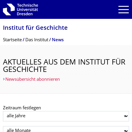
Zur Hauptnavigation springen
Zur Suche springen
Zum Inhalt springen
Institut für Geschichte
Breadcrumb-Menü
Startseite
Das Institut
News
AKTUELLES AUS DEM INSTITUT FÜR
GESCHICHTE
Newsübersicht abonnieren
Zeitraum festlegen
Jahr auswählen
Monat auswählen