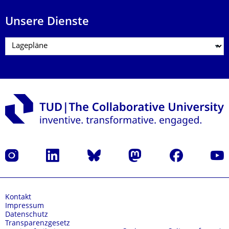
Unsere Dienste
Instagram
LinkedIn
Bluesky
Mastodon
Facebook
Yout
Kontakt
Impressum
Datenschutz
Transparenzgesetz