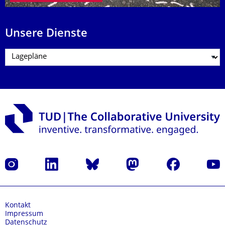
Unsere Dienste
Instagram
LinkedIn
Bluesky
Mastodon
Facebook
Yout
Kontakt
Impressum
Datenschutz