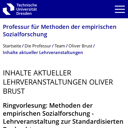
Zur Hauptnavigation springen
Zur Suche springen
Zum Inhalt springen
Professur für Methoden der empirischen
Sozialforschung
Breadcrumb-Menü
Startseite
Die Professur
Team
Oliver Brust
Inhalte aktueller Lehrveranstaltungen
INHALTE AKTUELLER
LEHRVERANSTAL­TUNGEN OLIVER
BRUST
Ringvorlesung: Methoden der
empirischen Sozialforschung -
Lehrveranstaltung zur Standardisierten