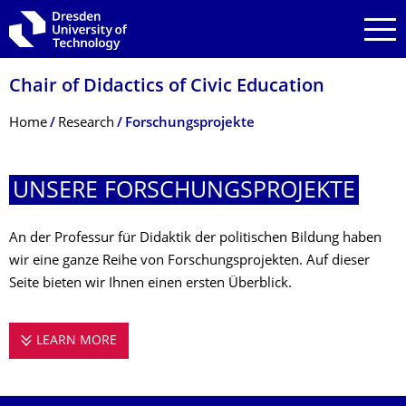
Skip to main navigation
Skip to search
Skip to content
Chair of Didactics of Civic Education
Breadcrumb Menu
Home
Research
Forschungsprojekte
UNSERE FORSCHUNGSPRO­JEKTE
An der Professur für Didaktik der politischen Bildung haben
wir eine ganze Reihe von Forschungsprojekten. Auf dieser
Seite bieten wir Ihnen einen ersten Überblick.
LEARN MORE
UNSERE FORSCHUNGSPROJEKTE