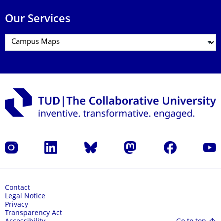
Our Services
Instagram
LinkedIn
Bluesky
Mastodon
Facebook
YouT
Contact
Legal Notice
Privacy
Transparency Act