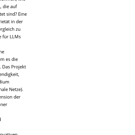
, die auf
et sind? Eine
etät in der
rgleich zu
e für LLMs
ine
em es die
. Das Projekt
endigkeit,
edium
ale Netze).
ension der
iner
d