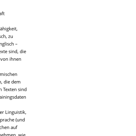
aft
higkeit,
sch, zu
nglisch –
xte sind, die
 von ihnen
thmischen
n, die dem
n Texten sind
rainingsdaten
r Linguistik,
Sprache (und
schen auf
nnehmen, wie