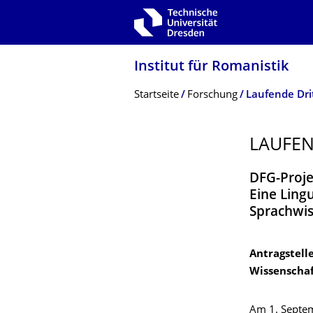
Zur Hauptnavigation springen
Zur Suche springen
Zum Inhalt springen
Institut für Romanistik
Breadcrumb-Menü
Startseite
Forschung
Laufende Dri
LAUFEN
DFG-Proje
Eine Ling
Sprachwis
Antragstelle
Wissenschaf
Am 1. Septem