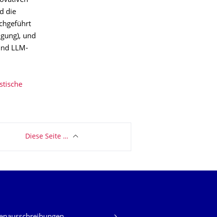
novativen
d die
chgeführt
ugung), und
 und LLM-
stische
Diese Seite …