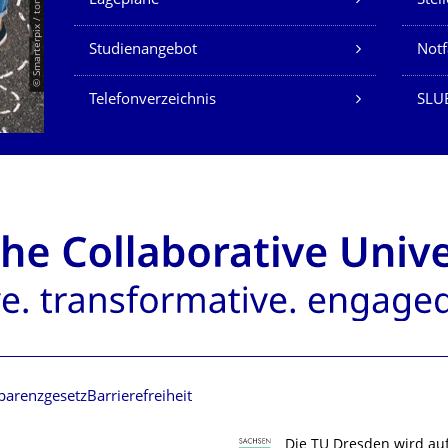
© Smarterpix / tomert
Lagepläne
Stel
Studienangebot
Not
Telefonverzeichnis
SLUB
parenzgesetz
Barrierefreiheit
Die TU Dresden wird au