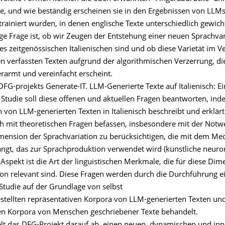
ie, und wie beständig erscheinen sie in den Ergebnissen von LLMs
rainiert wurden, in denen englische Texte unterschiedlich gewicht
ge Frage ist, ob wir Zeugen der Entstehung einer neuen Sprachvari
es zeitgenössischen Italienischen sind und ob diese Varietät im Ve
 verfassten Texten aufgrund der algorithmischen Verzerrung, di
verarmt und vereinfacht erscheint.
DFG-projekts Generate-IT. LLM-Generierte Texte auf Italienisch: E
 Studie soll diese offenen und aktuellen Fragen beantworten, ind
 von LLM-generierten Texten in Italienisch beschreibt und erklärt
ch mit theoretischen Fragen befassen, insbesondere mit der Notw
mension der Sprachvariation zu berücksichtigen, die mit dem M
t, das zur Sprachproduktion verwendet wird (künstliche neuron
 Aspekt ist die Art der linguistischen Merkmale, die für diese Dim
ion relevant sind. Diese Fragen werden durch die Durchführung e
Studie auf der Grundlage von selbst
ellten repräsentativen Korpora von LLM-generierten Texten un
en Korpora von Menschen geschriebener Texte behandelt.