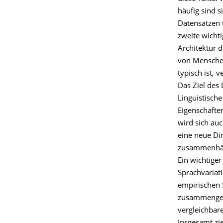
häufig sind s
Datensätzen t
zweite wichti
Architektur d
von Menschen
typisch ist, 
Das Ziel des 
Linguistische
Eigenschaften
wird sich au
eine neue Di
zusammenhäng
Ein wichtiger
Sprachvariat
empirischen 
zusammengest
vergleichbar