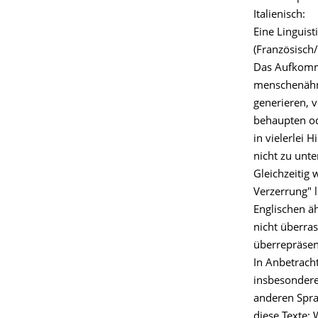
Italienisch:
Eine Linguis
(Französisch/
Das Aufkomme
menschenähnli
generieren, v
behaupten od
in vielerlei
nicht zu unte
Gleichzeitig
Verzerrung" 
Englischen äh
nicht überra
überrepräsent
In Anbetracht
insbesondere
anderen Sprac
diese Texte: