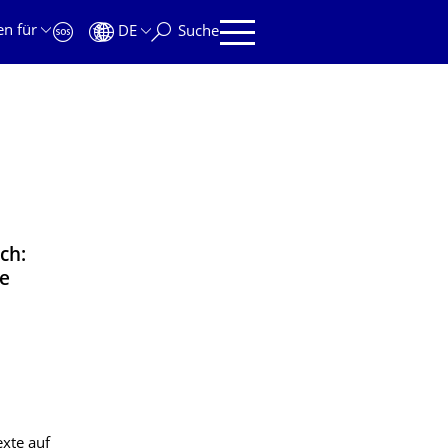
en für
DE
Suche
ch:
he
xte auf