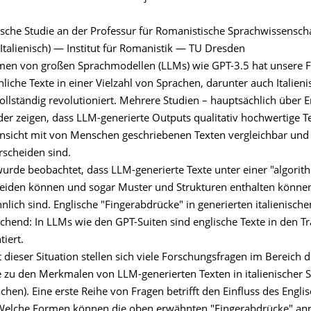
tische Studie an der Professur für Romanistische Sprachwissensch
Italienisch) — Institut für Romanistik — TU Dresden
n von großen Sprachmodellen (LLMs) wie GPT-3.5 hat unsere Fä
che Texte in einer Vielzahl von Sprachen, darunter auch Italieni
ollständig revolutioniert. Mehrere Studien – hauptsächlich über E
er zeigen, dass LLM-generierte Outputs qualitativ hochwertige Te
 Hinsicht mit von Menschen geschriebenen Texten vergleichbar und
rscheiden sind.
 wurde beobachtet, dass LLM-generierte Texte unter einer "algori
leiden können und sogar Muster und Strukturen enthalten könne
nlich sind. Englische "Fingerabdrücke" in generierten italienische
schend: In LLMs wie den GPT-Suiten sind englische Texte in den T
iert.
 dieser Situation stellen sich viele Forschungsfragen im Bereich de
 zu den Merkmalen von LLM-generierten Texten in italienischer 
hen). Eine erste Reihe von Fragen betrifft den Einfluss des Engli
 Welche Formen können die oben erwähnten "Fingerabdrücke" a