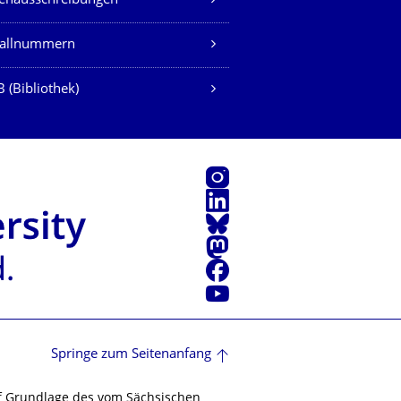
lenausschreibungen
fallnummern
 (Bibliothek)
Instagram
LinkedIn
Bluesky
Mastodon
Facebook
Youtube
Springe zum Seitenanfang
f Grundlage des vom Sächsischen