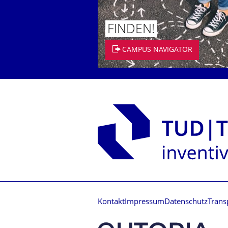
FINDEN!
CAMPUS NAVIGATOR
Kontakt
Impressum
Datenschutz
Trans