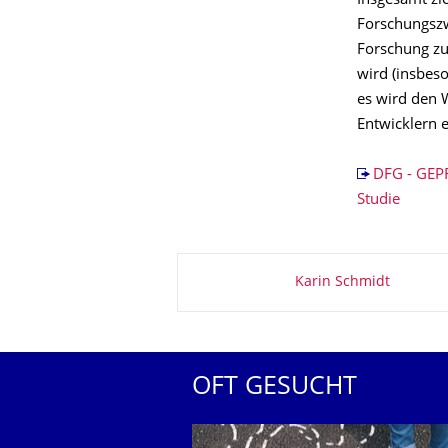
Insgesamt zi
Forschungszwe
Forschung zu
wird (insbes
es wird den 
Entwicklern 
DFG - GEPRI
Studie
Zu dieser Seite
Karin Schmidt
OFT GESUCHT