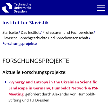
Zur Hauptnavigation springen
Zur Suche springen
Zum Inhalt springen
Institut für Slavistik
Breadcrumb-Menü
Startseite
Das Institut
Professuren und Fachbereiche
Slavische Sprachgeschichte und Sprachwissenschaft
Forschungsprojekte
FORSCHUNGSPRO­JEKTE
Aktuelle Forschungsprojekte:
Synergy and Entropy in the Ukrainian Scientific
Landscape in Germany, Humboldt Network & PSI-
Meeting
, gefördert durch Alexander von Humboldt-
Stiftung und TU Dresden