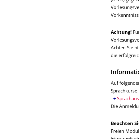
(GERS) gegli
Vorlesungsve
Vorkenntniss
Achtung!
Für
Vorlesungsver
Achten Sie b
die erfolgre
Informat
Auf folgende
Sprachkurse 
Sprachaus
Die Anmeldun
Beachten Si
Freien Module