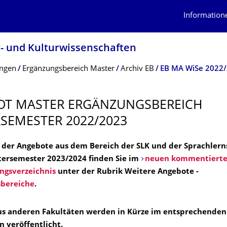
Information
r- und Kulturwissenschaf­ten
ungen
Ergänzungsbereich Master
Archiv EB
EB MA WiSe 2022
T MASTER ERGÄNZUNGSBE­REICH
SEMESTER 2022/2023
 der Angebote aus dem Bereich der SLK und der Sprachler
tersemester 2023/2024 finden Sie im
neuen kommentiert
ngsverzeichnis
unter der Rubrik Weitere Angebote -
sbereiche
.
s anderen Fakultäten werden in Kürze im entsprechenden
n veröffentlicht.