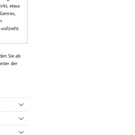
irkt, etwa
 Genres,
n
vollzieht.
den Sie ab
nter der