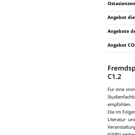
Ostasienze
Angebot di
Angebote de
Angebot COD
Fremdspr
C1.2
Für eine sin
Studienfachb
empfohlen.
Die im Folge
Literatur- u
Veranstaltu