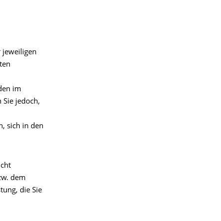
 jeweiligen
ten
den im
 Sie jedoch,
, sich in den
icht
bzw. dem
tung, die Sie