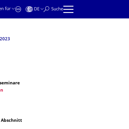
en für
DE
Suche
/2023
nseminare
en
 Abschnitt