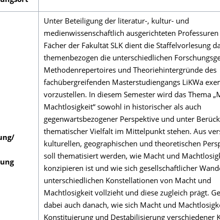
tungsort
Unter Beteiligung der literatur-, kultur- und
medienwissenschaftlich ausgerichteten Professuren 
Fächer der Fakultät SLK dient die Staffelvorlesung d
themenbezogen die unterschiedlichen Forschungsg
Methodenrepertoires und Theoriehintergründe des
fachübergreifenden Masterstudiengangs LiKWa exe
vorzustellen. In diesem Semester wird das Thema 
Machtlosigkeit“ sowohl in historischer als auch
gegenwartsbezogener Perspektive und unter Berück
thematischer Vielfalt im Mittelpunkt stehen. Aus ve
ung/
kulturellen, geographischen und theoretischen Pers
soll thematisiert werden, wie Macht und Machtlosigk
tung
konzipieren ist und wie sich gesellschaftlicher Wande
unterschiedlichen Konstellationen von Macht und
Machtlosigkeit vollzieht und diese zugleich prägt. G
dabei auch danach, wie sich Macht und Machtlosigke
Konstituierung und Destabilisierung verschiedener 