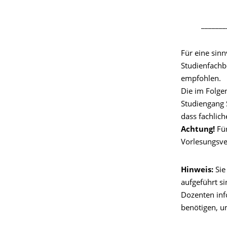
_______
Für eine sin
Studienfachb
empfohlen.
Die im Folge
Studiengang S
dass fachlic
Achtung!
Für
Vorlesungsver
Hinweis:
Sie
aufgeführt si
Dozenten inf
benötigen, u