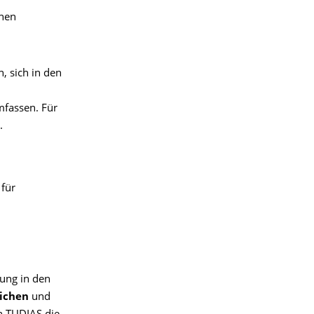
chen
, sich in den
mfassen. Für
.
 für
ung in den
eichen
und