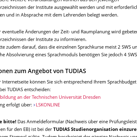
edert. Weitere Veranstaltungen können aus den jeweiligen
rzeichnissen der Institute ausgewählt werden und mit erforderli
en und in Absprache mit dem Lehrenden belegt werden.
 eventuelle Änderungen der Zeit- und Raumplanung wird gebeten
zeichnissen der Institute zu informieren.
itte zudem darauf, dass die einzelnen Sprachkurse meist 2 SWS u
iche Absolvierung eines Sprachmoduls benötigen Sie jedoch 4 SWS
ionen zum Angebot von TUDIAS
r Internetseite können Sie sich entsprechend Ihrem Sprachbudget
bei TUDIAS entscheiden:
bildung an der Technischen Universität Dresden
g erfolgt über:
LSKONLINE
e bitte!
Das Anmeldeformular (Nachweis über eine Prüfungsleist
n für den EB) ist bei der
TUDIAS Studienorganisation einzur