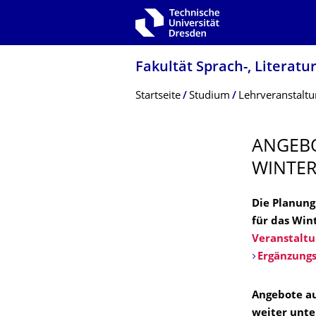
Zur Hauptnavigation springen
Zur Suche springen
Zum Inhalt springen
Fakultät Sprach-, Literatu
Breadcrumb-Menü
Startseite
Studium
Lehrveranstalt
ANGEBO
WINTER
Die Planung
für das Win
Veranstaltu
Ergänzung
Angebote au
weiter unte