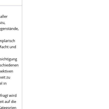
aller
azu,
egenstände,
mplarisch
„Macht und
sichtigung
rschiedenen
pektiven
eit zu
l in
efragt wird
it auf die
Kategorien