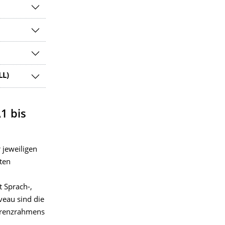
LL)
1 bis
 jeweiligen
ten
 Sprach-,
eau sind die
erenzrahmens