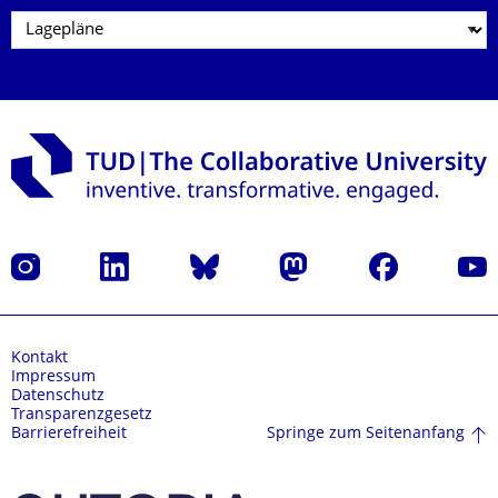
Instagram
LinkedIn
Bluesky
Mastodon
Facebook
Yout
Kontakt
Impressum
Datenschutz
Transparenzgesetz
Springe zum Seitenanfang
Barrierefreiheit