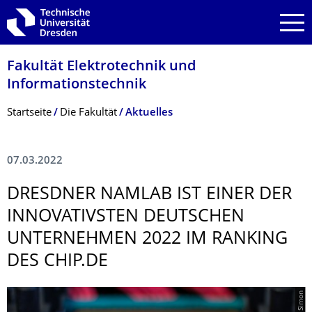
Zur Hauptnavigation springen
Zur Suche springen
Zum Inhalt springen
Fakultät Elektrotechnik und
Informationstech­nik
Breadcrumb-Menü
Startseite
Die Fakultät
Aktuelles
07.03.2022
DRESDNER NAMLAB IST EINER DER
INNOVATIVSTEN DEUTSCHEN
UNTERNEHMEN 2022 IM RANKING
DES CHIP.DE