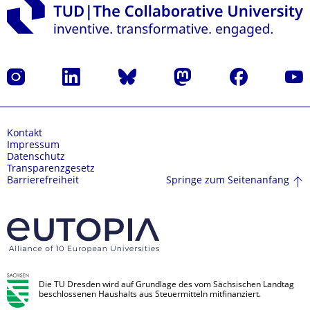
Instagram
LinkedIn
Bluesky
Mastodon
Facebook
Yout
Kontakt
Impressum
Datenschutz
Transparenzgesetz
Springe zum Seitenanfang
Barrierefreiheit
Die TU Dresden wird auf Grundlage des vom Sächsischen Landtag
beschlossenen Haushalts aus Steuermitteln mitfinanziert.