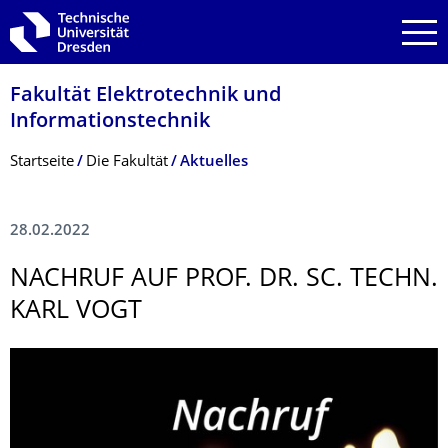
Zur Hauptnavigation springen
Zur Suche springen
Zum Inhalt springen
Fakultät Elektrotechnik und
Informationstech­nik
Breadcrumb-Menü
Startseite
Die Fakultät
Aktuelles
28.02.2022
NACHRUF AUF PROF. DR. SC. TECHN.
KARL VOGT