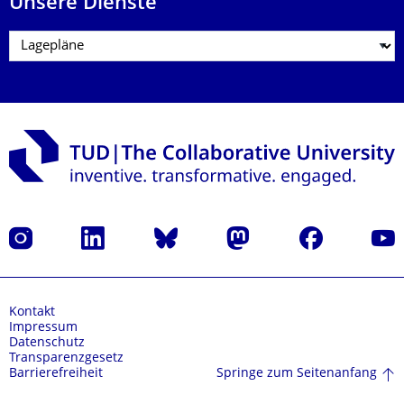
Unsere Dienste
Instagram
LinkedIn
Bluesky
Mastodon
Facebook
Yout
Kontakt
Impressum
Datenschutz
Transparenzgesetz
Springe zum Seitenanfang
Barrierefreiheit