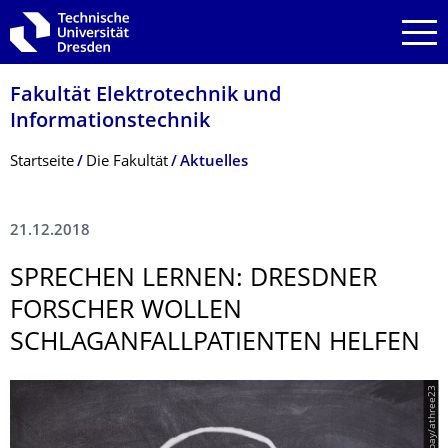
Zur Hauptnavigation springen
Zur Suche springen
Zum Inhalt springen
Fakultät Elektrotechnik und
Informationstech­nik
Breadcrumb-Menü
Startseite
Die Fakultät
Aktuelles
21.12.2018
SPRECHEN LERNEN: DRESDNER
FORSCHER WOLLEN
SCHLAGANFALLPA­TIENTEN HELFEN
© pixabay/athree23