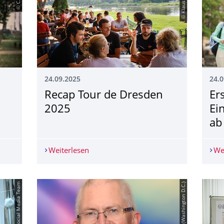
© Klaus Gigga
24.09.2025
24.0
Recap Tour de Dresden
Er
2025
Ei
ab
wischen Vogtland und Silicon Valley
Weiterlesen
Recap Tour de Dresden 2025
We
© TUD Social Media Team
© OPTICA (Washington D.C.)