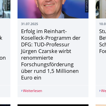
31.07.2025
10.0
Erfolg im Reinhart-
St
k
Koselleck-Programm der
Be
DFG: TUD-Professur
Sc
Jürgen Czarske wirbt
Fo
von
renommierte
Forschungsförde­rung
über rund 1,5 Millionen
Euro ein
inische Technik entwickelt KI-System ecgXfusion® zur schneller
Weiterlesen
Erfolg im Reinhart-Koselleck-Programm
We