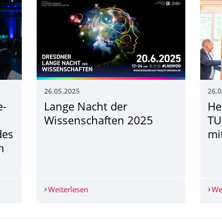
26.05.2025
26.0
e-
Lange Nacht der
He
Wissenschaften 2025
TU
des
mi
m
ie-Fokus: 10 Jahre 6G Summit und Premiere des IEEE Chips Su
Weiterlesen
Lange Nacht der Wissenschaften 2025
We