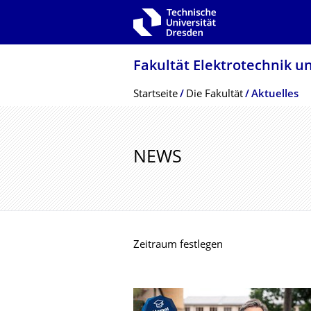
Zur Hauptnavigation springen
Zur Suche springen
Zum Inhalt springen
Fakultät Elektrotechnik u
Breadcrumb-Menü
Startseite
Die Fakultät
Aktuelles
NEWS
Zeitraum festlegen