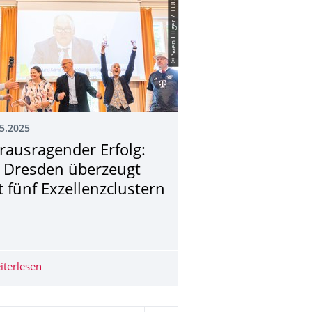
© Sven Ellger / TUD
5.2025
rausragender Erfolg:
 Dresden überzeugt
t fünf Exzellenzclus­tern
mmit beim DCCF 2025
iterlesen
Herausragender Erfolg: TU Dresden überzeugt mit fünf Ex