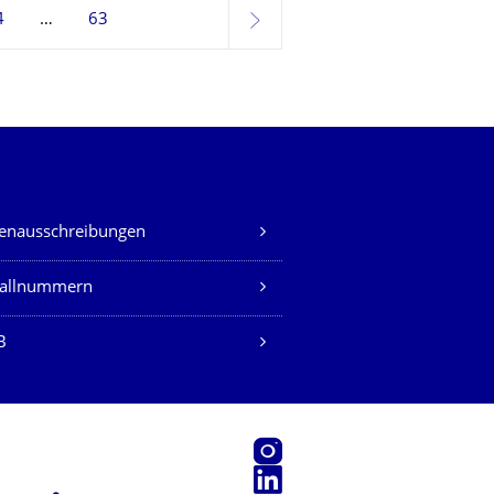
4
63
weiter
lenausschreibungen
fallnummern
B
Instagram
LinkedIn