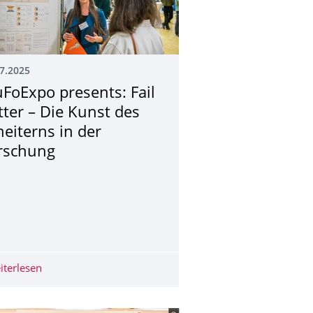
7.2025
uFoExpo presents: Fail
tter – Die Kunst des
heiterns in der
rschung
en Diagnose von Herzproblemen
 der DFG: TUD-Professur Jürgen Czarske wirbt renommierte Fors
iterlesen
StuFoExpo presents: Fail Better – Die Kunst des Scheiter