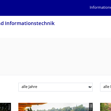
Information
nd Informationstech­nik
Jahr auswählen
Mona
© C. Gonz