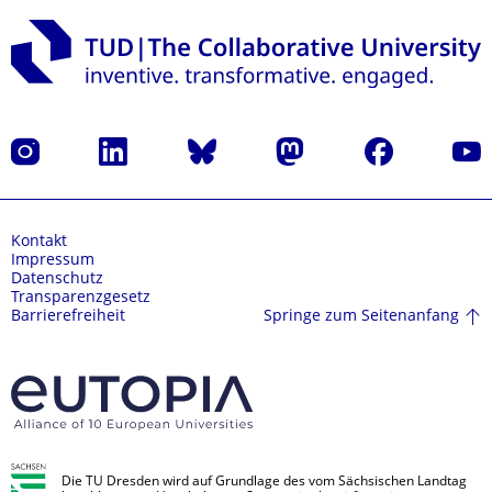
Instagram
LinkedIn
Bluesky
Mastodon
Facebook
Yout
Kontakt
Impressum
Datenschutz
Transparenzgesetz
Springe zum Seitenanfang
Barrierefreiheit
Die TU Dresden wird auf Grundlage des vom Sächsischen Landtag