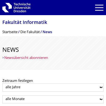
Zur Hauptnavigation springen
Zur Suche springen
Zum Inhalt springen
Fakultät Informatik
Breadcrumb-Menü
Startseite
Die Fakultät
News
NEWS
Newsübersicht abonnieren
Zeitraum festlegen
Jahr auswählen
Monat auswählen