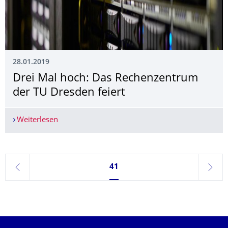
28.01.2019
Drei Mal hoch: Das Rechenzentrum
der TU Dresden feiert
Weiterlesen
Drei Mal hoch: Das Rechenzentrum der TU Dresd
Seite 41, aktuell ausgewählt
41
zurück
weite