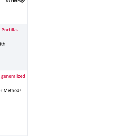
43 Einträge
Portilla-
ith
 generalized
er Methods