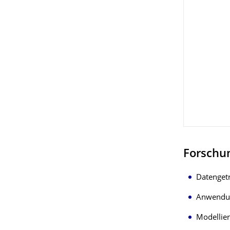
Forschu
Datenget
Anwendun
Modellier