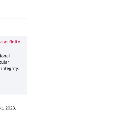
 at finite
ional
cular
integrity
.
kt. 2023
,