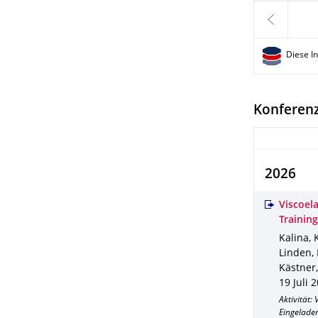
zurück
Diese I
Konferenz
2026
Viscoel
Training
Kalina, 
Linden, 
Kästner,
19 Juli 
Aktivität:
Eingelade