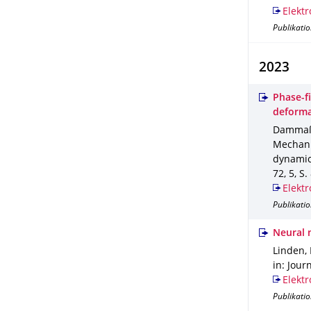
Elektr
Publikatio
2023
Phase-f
deforma
Dammaß, 
Mechanic
dynamics
72
,
5
,
S.
Elektr
Publikatio
Neural 
Linden, 
in: Jour
Elektr
Publikatio