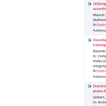
Utilizi
accordi
Maurer, 
Mathema
Elektr
Publikatio
Viscoel
trainin
Rosenkra
in: Comp
molecula
integrity
Elektr
Publikatio
Statisti
phase-f
Seibert, 
in: Arch