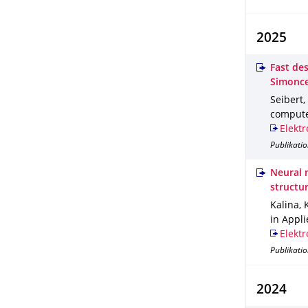
2025
Fast de
Simonce
Seibert, 
comput
Elektr
Publikatio
Neural 
structu
Kalina, 
in Appl
Elektr
Publikatio
2024