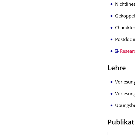
Nichtlin
Gekoppelt
Charakter
Postdoc 
Resear
Lehre
Vorlesun
Vorlesun
Übungsbe
Publika