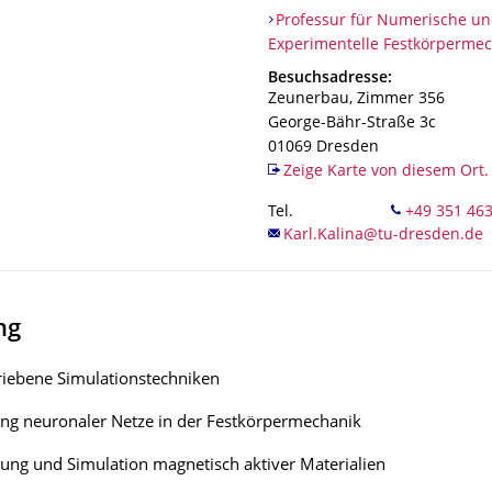
Organisationsname
Professur für Numerische und
Professur für Numerische u
Experimentelle Festkörperme
Adresse
Besuchsadresse:
Zeunerbau, Zimmer 356
George-Bähr-Straße 3c
01069
Dresden
Zeige Karte von diesem Ort.
Tel.
ng
riebene Simulationstechniken
g neuronaler Netze in der Festkörpermechanik
ung und Simulation magnetisch aktiver Materialien