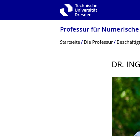
Zur Hauptnavigation springen
Zur Suche springen
Zum Inhalt springen
Professur für Numerische
Breadcrumb-Menü
Startseite
Die Professur
Beschäftig
DR.-ING