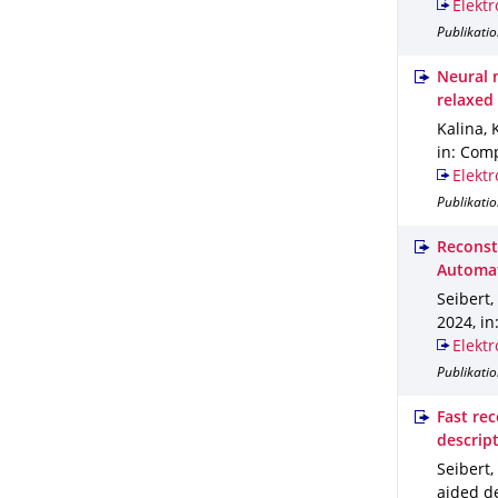
Elektr
Publikatio
Neural 
relaxed 
Kalina, 
in: Com
Elektr
Publikatio
Reconst
Automa
Seibert, 
2024
,
in
Elektr
Publikatio
Fast rec
descrip
Seibert,
aided d