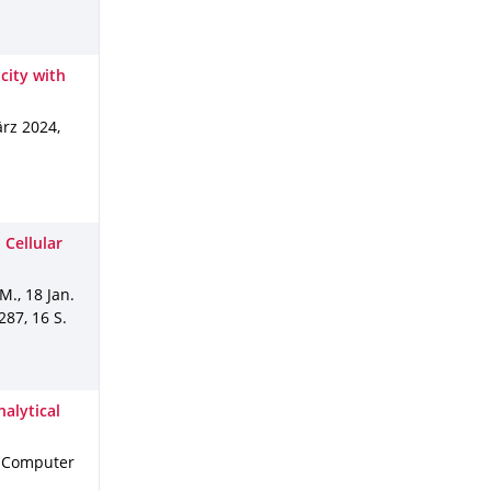
city with
rz 2024
,
 Cellular
 M.
,
18 Jan.
-287
,
16 S.
nalytical
 Computer