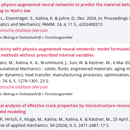
ng physics‐augmented neural networks to predict the material beh
ng to Yeoh's law
L., Eisenträger, S., Kalina, K. & Juhre, D.
,
Dez. 2024
,
in: Proceedings 
tics and Mechanics: PAMM
.
24
,
4
,
11 S.
,
e202400213
onische (Volltext-)Version
n: Beitrag in Fachzeitschrift > Forschungsartikel
asticty with physics-augmented neural networks: model formulat
g methods without prescribed internal variables
nz, M., Kalina, K. A., Brummund, J., Sun, W. & Kästner, M.
,
6 Mai 20
utational Mechanics : solids, fluids, engineered materials, aging in
r dynamics, heat transfer, manufacturing processes, optimization,
.
74
,
6
,
S. 1279-1301
,
23 S.
onische (Volltext-)Version
n: Beitrag in Fachzeitschrift > Forschungsartikel
cal analysis of effective crack properties by microstructure recon
ield modeling
P., Hirsch, F., Kluge, M., Kalina, M., Kalina, K. & Kästner, M.
,
25 April
ive of applied mechanics
.
94 (2024)
,
9
,
S. 2471-2487
,
17 S.