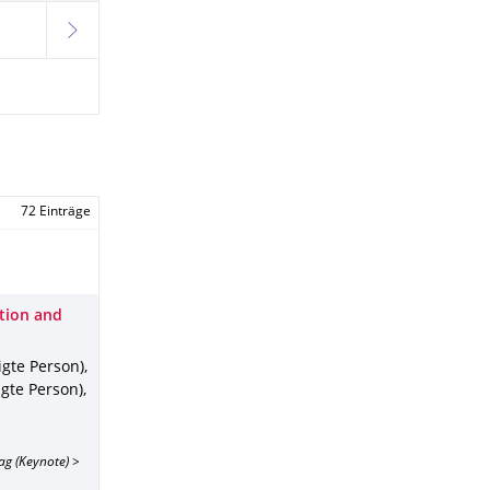
weiter
72 Einträge
tion and
igte Person),
igte Person),
ag (Keynote) >