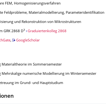
eare FEM, Homogenisierungsverfahren
e Feldprobleme, Materialmodellierung, Parameteridentifikation
isierung und Rekonstruktion von Mikrostrukturen
3
im GRK 2868 D
Graduiertenkol­leg 2868
chGate
,
GoogleScholar
g Materialtheorie im Sommersemester
g Mehrskalige numerische Modellierung im Wintersemester
treuung im Grund- und Hauptstudium
tionen