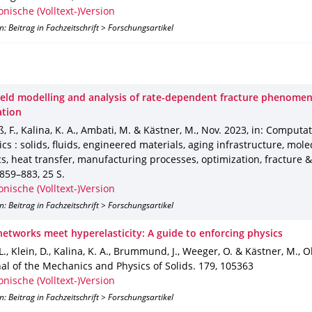
onische (Volltext-)Version
n: Beitrag in Fachzeitschrift > Forschungsartikel
ield modelling and analysis of rate-dependent fracture phenomena
tion
F., Kalina, K. A., Ambati, M. & Kästner, M.
,
Nov. 2023
,
in: Computat
s : solids, fluids, engineered materials, aging infrastructure, mole
, heat transfer, manufacturing processes, optimization, fracture & 
 859–883
,
25 S.
onische (Volltext-)Version
n: Beitrag in Fachzeitschrift > Forschungsartikel
networks meet hyperelasticity: A guide to enforcing physics
L., Klein, D., Kalina, K. A., Brummund, J., Weeger, O. & Kästner, M.
,
O
nal of the Mechanics and Physics of Solids
.
179
,
105363
onische (Volltext-)Version
n: Beitrag in Fachzeitschrift > Forschungsartikel