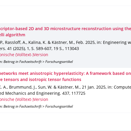
scriptor-based 2D and 3D microstructure reconstruction using the 
lli algorithm
P., Rassloff, A., Kalina, K. & Kästner, M.
,
Feb. 2025
,
in: Engineering w
ers
.
41 (2025)
,
1
,
S. 589-607
,
19 S.
,
113043
onische (Volltext-)Version
n: Beitrag in Fachzeitschrift > Forschungsartikel
networks meet anisotropic hyperelasticity: A framework based on
re tensors and isotropic tensor functions
K. A., Brummund, J., Sun, W. & Kästner, M.
,
21 Jan. 2025
,
in: Comput
ied Mechanics and Engineering
.
437
,
117725
onische (Volltext-)Version
n: Beitrag in Fachzeitschrift > Forschungsartikel