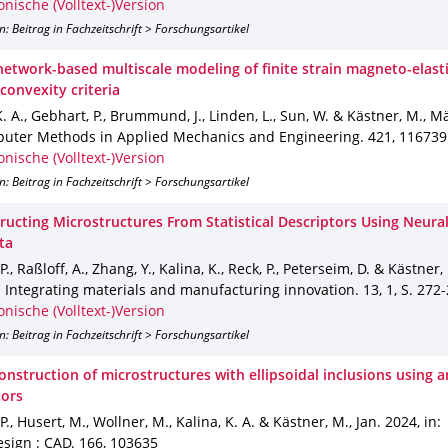
onische (Volltext-)Version
n: Beitrag in Fachzeitschrift > Forschungsartikel
network-based multiscale modeling of finite strain magneto-elasti
convexity criteria
K. A., Gebhart, P., Brummund, J., Linden, L., Sun, W. & Kästner, M.
,
Mä
puter Methods in Applied Mechanics and Engineering
.
421
,
116739
onische (Volltext-)Version
n: Beitrag in Fachzeitschrift > Forschungsartikel
ructing Microstructures From Statistical Descriptors Using Neural
ta
P., Raßloff, A., Zhang, Y., Kalina, K., Reck, P., Peterseim, D. & Kästner,
: Integrating materials and manufacturing innovation
.
13
,
1
,
S. 272
onische (Volltext-)Version
n: Beitrag in Fachzeitschrift > Forschungsartikel
onstruction of microstructures with ellipsoidal inclusions using a
tors
 P., Husert, M., Wollner, M., Kalina, K. A. & Kästner, M.
,
Jan. 2024
,
in:
esign : CAD
.
166
,
103635