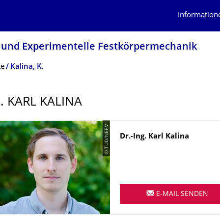
Information
 und Experimentelle Festkörpermechanik
te
Kalina, K.
. KARL KALINA
© TUD/NEFM
Name
Dr.-Ing.
Karl
Kalina
E-MAIL SENDEN