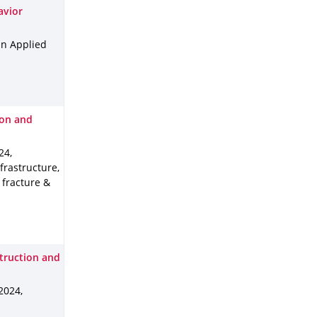
avior
in Applied
ion and
24
,
frastructure,
 fracture &
struction and
 2024
,