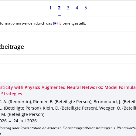
1
Seite 2, aktuell ausgewählt
2
3
4
5
nformationen werden durch das
FIS
bereitgestellt.
beiträge
asticity with Physics-Augmented Neural Networks: Model Formula
 Strategies
K. A. (Redner:in), Riemer, B. (Beteiligte Person), Brummund, J. (Beteil
L. (Beteiligte Person), Klein, D. (Beteiligte Person), Weeger, O. (Beteil
 M. (Beteiligte Person)
2026 → 24 Juli 2026
 Vortrag oder Präsentation an externen Einrichtungen/Veranstaltungen > Plenarvortr
n