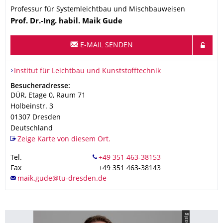
Professur für Systemleichtbau und Mischbauweisen
Name
Prof. Dr.-Ing. habil.
Maik
Gude
E-MAIL SENDEN
Organisationsname
Institut für Leichtbau und Kunststofftechnik
Institut für Leichtbau und Kunststofftechnik
Adresse
Besucheradresse:
DÜR, Etage 0, Raum 71
Holbeinstr. 3
01307
Dresden
Deutschland
Zeige Karte von diesem Ort.
Tel.
Fax
+49 351 463-38143