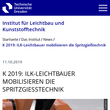
Zur Hauptnavigation springen
Zur Suche springen
Zum Inhalt springen
Institut für Leichtbau und
Kunststofftechnik
Breadcrumb-Menü
Startseite
Das Institut
News
K 2019: ILK-Leichtbauer mobilisieren die Spritzgießtechnik
11.10.2019
K 2019: ILK-LEICHTBAUER
MOBILISIEREN DIE
SPRITZGIESSTECH­NIK
© TUD/ILK