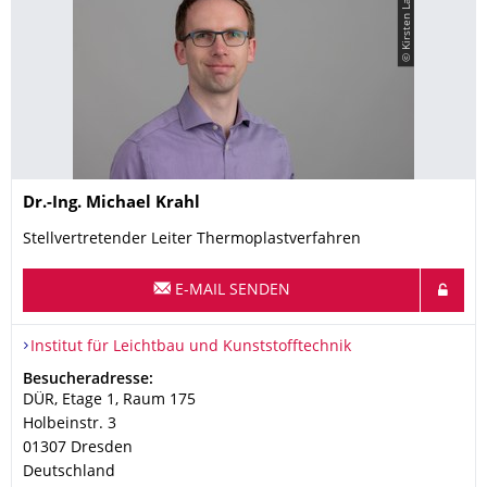
© Kirsten Lassig
Name
Dr.-Ing.
Michael
Krahl
Stellvertretender Leiter Thermoplastverfahren
E-MAIL SENDEN
Organisationsname
Institut für Leichtbau und Kunststofftechnik
Institut für Leichtbau und Kunststofftechnik
Adresse
Besucheradresse:
DÜR, Etage 1, Raum 175
Holbeinstr. 3
01307
Dresden
Deutschland