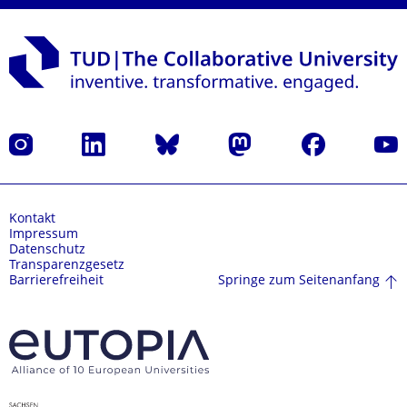
Instagram
LinkedIn
Bluesky
Mastodon
Facebook
Yout
Kontakt
Impressum
Datenschutz
Transparenzgesetz
Springe zum Seitenanfang
Barrierefreiheit