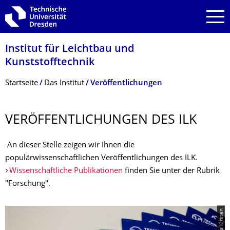
Zur Hauptnavigation springen
Zur Suche springen
Zum Inhalt springen
Institut für Leichtbau und
Kunststofftechnik
Breadcrumb-Menü
Startseite
Das Institut
Veröffentlichungen
VERÖFFENTLI­CHUNGEN DES ILK
An dieser Stelle zeigen wir Ihnen die
populärwissenschaftlichen Veröffentlichungen des ILK.
Wissenschaftliche Publikationen
finden Sie unter der Rubrik
"Forschung".
© Tanja Kirsten