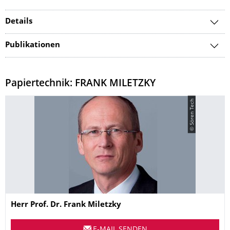
Details
Publikationen
Papiertechnik: FRANK MILETZKY
© Sören Tech
Name
Herr
Prof. Dr.
Frank
Miletzky
E-MAIL SENDEN