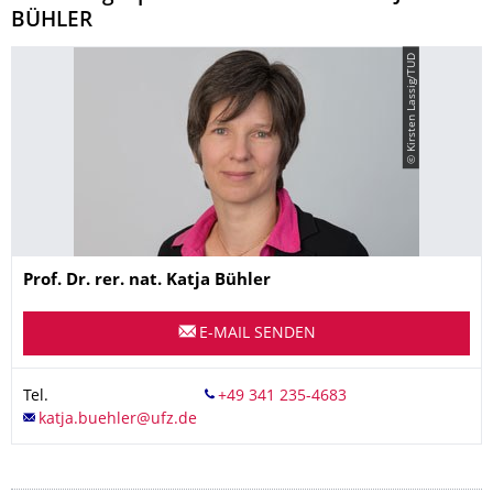
BÜHLER
© Kirsten Lassig/TUD
Name
Prof. Dr. rer. nat.
Katja
Bühler
E-MAIL SENDEN
Tel.