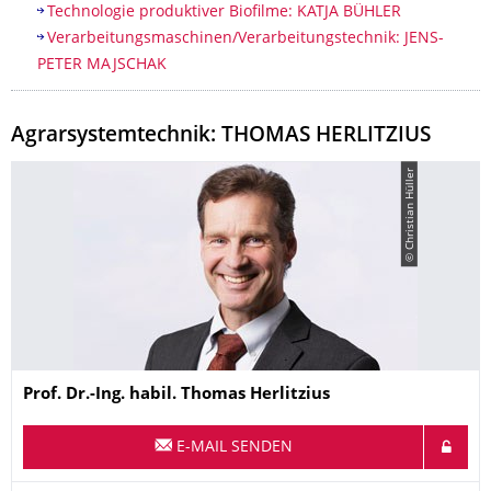
Technologie produktiver Biofilme: KATJA BÜHLER
​Verarbeitungsmaschinen/Verarbeitungstechnik: JENS-
PETER MAJSCHAK
Agrarsystemtechnik: THOMAS HERLITZIUS
© Christian Hüller
Name
Prof. Dr.-Ing. habil.
Thomas
Herlitzius
E-MAIL SENDEN