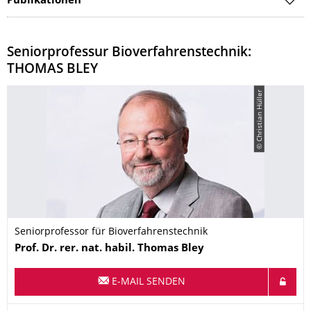
Publikationen
Seniorprofessur Bioverfahrenstechnik:
THOMAS BLEY
© Christian Hüller
Seniorprofessor für Bioverfahrenstechnik
Name
Prof. Dr. rer. nat. habil.
Thomas
Bley
E-MAIL SENDEN