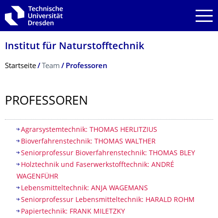
Zur Hauptnavigation springen
Zur Suche springen
Zum Inhalt springen
Institut für Naturstofftechnik
Breadcrumb-Menü
Startseite
Team
Professoren
PROFESSOREN
Inhaltsverzeichnis
Agrarsystemtechnik: THOMAS HERLITZIUS
Bioverfahrenstechnik: THOMAS WALTHER
Seniorprofessur Bioverfahrenstechnik: THOMAS BLEY
Holztechnik und Faserwerkstofftechnik: ANDRÉ
WAGENFÜHR
Lebensmitteltechnik: ANJA WAGEMANS
Seniorprofessur Lebensmitteltechnik: HARALD ROHM
Papiertechnik: FRANK MILETZKY