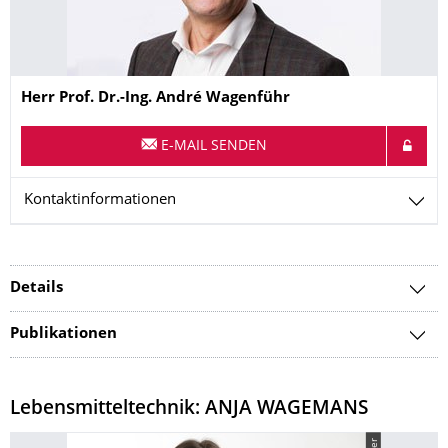
Name
Herr
Prof. Dr.-Ing.
André
Wagenführ
E-MAIL SENDEN
Kontaktinformationen
Details
Publikationen
Lebensmitteltechnik: ANJA WAGEMANS