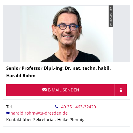
© Tobias Ritz
Name
Senior Professor Dipl.-Ing. Dr. nat. techn. habil.
Harald
Rohm
E-MAIL SENDEN
Tel.
Kontakt über Sekretariat: Heike Pfennig