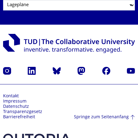
Instagram
LinkedIn
Bluesky
Mastodon
Facebook
Yout
Kontakt
Impressum
Datenschutz
Transparenzgesetz
Springe zum Seitenanfang
Barrierefreiheit