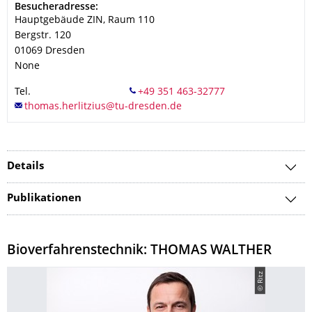
Adresse
Besucheradresse:
Hauptgebäude ZIN, Raum 110
Bergstr. 120
01069
Dresden
None
Tel.
Details
Publikationen
Bioverfahrenstechnik: THOMAS WALTHER
© Ritz