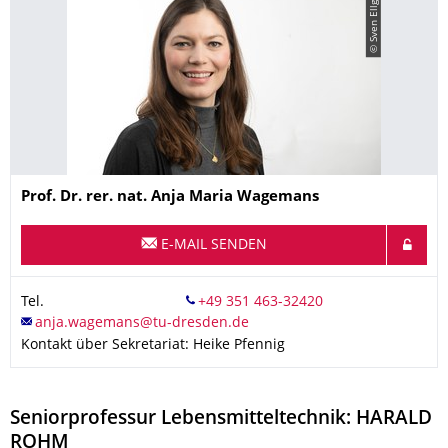
© Sven Ellger
Name
Prof. Dr. rer. nat.
Anja Maria
Wagemans
E-MAIL SENDEN
Tel.
Kontakt über Sekretariat: Heike Pfennig
Seniorprofessur Lebensmitteltechnik: HARALD
ROHM