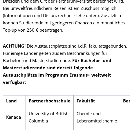
Dresden und dem Ort der Partneruniversität berechnet wird.
Bei umweltfreundlichem Reisen ist ein Zuschuss möglich
(Informationen und Distanzrechner siehe unten). Zusätzlich
können Studierende mit geringeren Chancen ein monatliches
Top-up von 250 € beantragen.
ACHTUNG!
Die Austauschplätze sind i.d.R. fakultätsgebunden.
Für einige Länder gelten zudem Beschränkungen für
Bachelor- und Masterstudierende.
Für Bachelor- und
Masterstudierende sind derzeit folgende
Autauschplätze im Programm Erasmus+ weltweit
verfügbar:
Land
Partnerhochschule
Fakultät
Be
University of British
Chemie und
Kanada
Columbia
Lebensmittelchemie