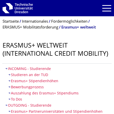
Zur Hauptnavigation springen
Zur Suche springen
Zum Inhalt springen
Breadcrumb-Menü
Startseite
Internationales
Fördermöglichkeiten
ERASMUS+ Mobilitätsförderung
Erasmus+ weltweit
ERASMUS+ WELTWEIT
(INTERNATIONAL CREDIT MOBILITY)
Inhaltsverzeichnis
INCOMING - Studierende
Studieren an der TUD
Erasmus+ Stipendienhöhen
Bewerbungprozess
Auszahlung des Erasmus+ Stipendiums
To Dos
OUTGOING - Studierende
Erasmus+ Partneruniversitäten und Stipendienhöhen