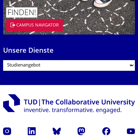
FINDEN!
CAMPUS NAVIGATOR
Unsere Dienste
Instagram
LinkedIn
Bluesky
Mastodon
Facebook
Yout