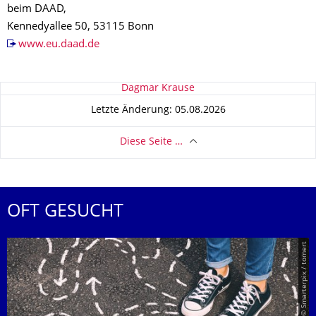
beim DAAD,
Kennedyallee 50, 53115 Bonn
www.eu.daad.de
Zu dieser Seite
Dagmar Krause
Letzte Änderung: 05.08.2026
Diese Seite …
OFT GESUCHT
© Smarterpix / tomert