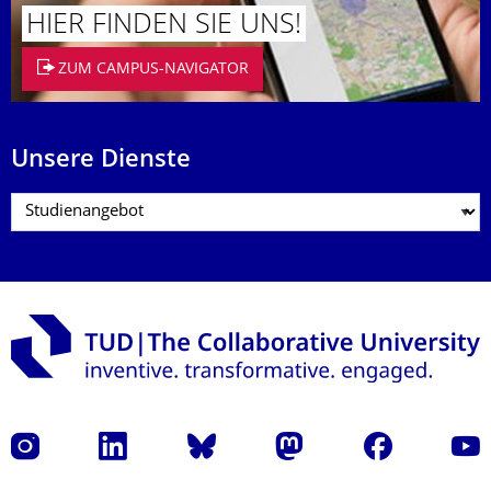
HIER FINDEN SIE UNS!
ZUM CAMPUS-NAVIGATOR
Unsere Dienste
Instagram
LinkedIn
Bluesky
Mastodon
Facebook
Yout