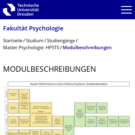
Zur Hauptnavigation springen
Zur Suche springen
Zum Inhalt springen
Fakultät Psychologie
Breadcrumb-Menü
Startseite
Studium
Studiengänge
Master Psychologie: HPSTS
Modulbeschreibungen
MODULBESCHREI­BUNGEN