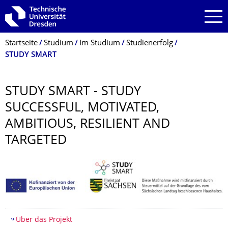
Zur Hauptnavigation springen
Zur Suche springen
Zum Inhalt springen
Breadcrumb-Menü
Startseite
Studium
Im Studium
Studienerfolg
STUDY SMART
STUDY SMART - STUDY
SUCCESSFUL, MOTIVATED,
AMBITIOUS, RESILIENT AND
TARGETED
Inhaltsverzeichnis
Über das Projekt