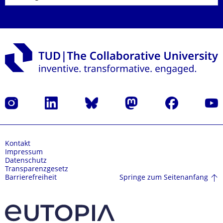
Instagram
LinkedIn
Bluesky
Mastodon
Facebook
Yout
Kontakt
Impressum
Datenschutz
Transparenzgesetz
Springe zum Seitenanfang
Barrierefreiheit