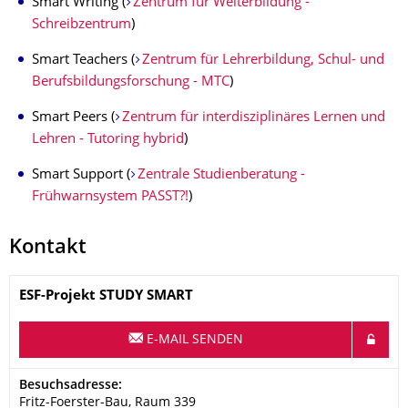
Smart Writing (
Zentrum für Weiterbildung -
Schreibzentrum
)
Smart Teachers (
Zentrum für Lehrerbildung, Schul- und
Berufsbildungsforschung - MTC
)
Smart Peers (
Zentrum für interdisziplinäres Lernen und
Lehren - Tutoring hybrid
)
Smart Support (
Zentrale Studienberatung -
Frühwarnsystem PASST?!
)
Kontakt
Name
ESF-Projekt STUDY SMART
E-MAIL SENDEN
Adresse
Besuchsadresse:
Fritz-Foerster-Bau, Raum 339