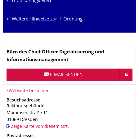
IT-Zuständigkeiten
Weitere Hinweise zur IT-Ordnung
Name
Büro des Chief Officer Digitalisierung und
Informationsmanagement
E-MAIL SENDEN
Webseite besuchen
Adresse
Besuchsadresse:
Rektoratsgebäude
Mommsenstraße 11
01069
Dresden
Zeige Karte von diesem Ort.
Adresse
Postadresse: