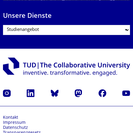
Unsere Dienste
Instagram
LinkedIn
Bluesky
Mastodon
Facebook
Yout
Kontakt
Impressum
Datenschutz
Transparenzgesetz