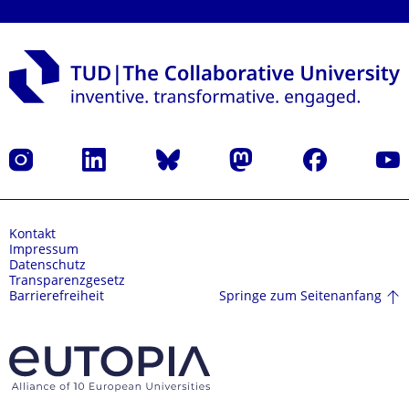
Instagram
LinkedIn
Bluesky
Mastodon
Facebook
Yout
Kontakt
Impressum
Datenschutz
Transparenzgesetz
Springe zum Seitenanfang
Barrierefreiheit