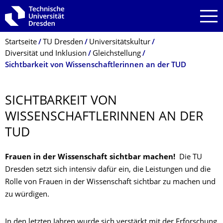
Zur Hauptnavigation springen
Zur Suche springen
Zum Inhalt springen
Breadcrumb-Menü
Startseite
TU Dresden
Universitätskultur
Diversität und Inklusion
Gleichstellung
Sichtbarkeit von Wissenschaftlerinnen an der TUD
SICHTBARKEIT VON
WISSENSCHAFTLE­RINNEN AN DER
TUD
Frauen in der Wissenschaft sichtbar machen!
Die TU
Dresden setzt sich intensiv dafür ein, die Leistungen und die
Rolle von Frauen in der Wissenschaft sichtbar zu machen und
zu würdigen.
In den letzten Jahren wurde sich verstärkt mit der Erforschung