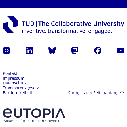
Instagram
LinkedIn
Bluesky
Mastodon
Facebook
Yout
Kontakt
Impressum
Datenschutz
Transparenzgesetz
Springe zum Seitenanfang
Barrierefreiheit