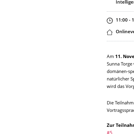
Intellig
Zeit
11:00 - 
Ort
Onlinev
Am
11. Nov
Sunna Torge
domänen-spez
natürlicher 
wird das Vor
Die Teilnahme
Vortragsspra
Zur Teilnah
#5