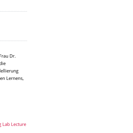
 Frau Dr.
die
ellierung
en Lernens,
g Lab Lecture