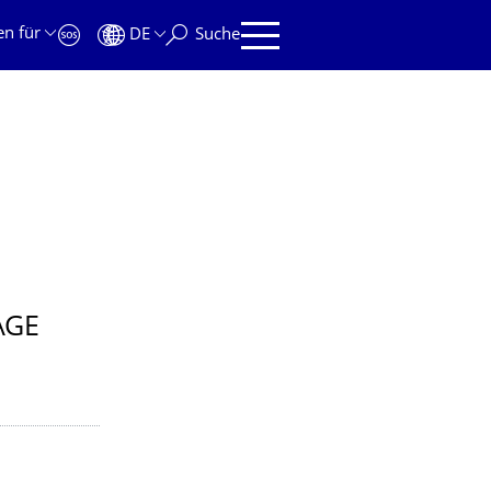
en für
DE
Suche
AGE