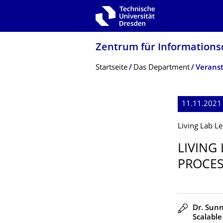
Zur Hauptnavigation springen
Zur Suche springen
Zum Inhalt springen
Zentrum für Informations­
Breadcrumb-Menü
Startseite
Das Department
Veranst
11.11.2021
Living Lab Le
LIVING
PROCES
Redner
Dr. Sunn
Scalable