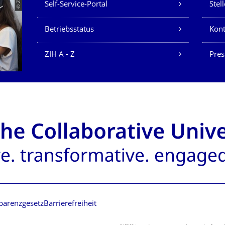
© ZIH
Self-Service-Portal
Stel
Betriebsstatus
Kont
ZIH A - Z
Pres
parenzgesetz
Barrierefreiheit