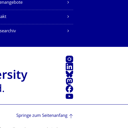
lenangebote
akt
searchiv
Instagram
LinkedIn
Bluesky
Mastodon
Facebook
Youtube
Springe zum Seitenanfang