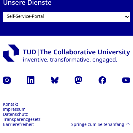
Unsere Dienste
Instagram
LinkedIn
Bluesky
Mastodon
Facebook
Yout
Kontakt
Impressum
Datenschutz
Transparenzgesetz
Springe zum Seitenanfang
Barrierefreiheit