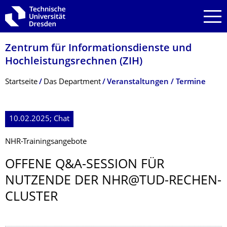
Zur Hauptnavigation springen
Zur Suche springen
Zum Inhalt springen
Zentrum für Informations­dienste und
Hochleistungs­rechnen (ZIH)
Breadcrumb-Menü
Startseite
Das Department
Veranstaltungen / Termine
10.02.2025; Chat
NHR-Trainingsangebote
OFFENE Q&A-SESSION FÜR
NUTZENDE DER NHR@TUD-RECHEN-
CLUSTER