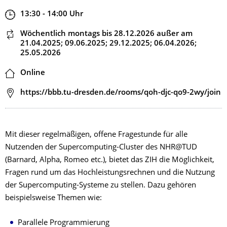
Zeit
13:30 - 14:00
Uhr
Dieser Termin wiederholt sich
Wöchentlich montags
bis 28.12.2026
außer am
21.04.2025; 09.06.2025; 29.12.2025; 06.04.2026;
25.05.2026
Ort
Online
Adresse
https://bbb.tu-dresden.de/rooms/qoh-djc-qo9-2wy/join
Mit dieser regelmäßigen, offene Fragestunde für alle
Nutzenden der Supercomputing-Cluster des NHR@TUD
(Barnard, Alpha, Romeo etc.), bietet das ZIH die Möglichkeit,
Fragen rund um das Hochleistungsrechnen und die Nutzung
der Supercomputing-Systeme zu stellen. Dazu gehören
beispielsweise Themen wie:
Parallele Programmierung