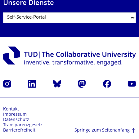
Unsere Dienste
Instagram
LinkedIn
Bluesky
Mastodon
Facebook
Yout
Kontakt
Impressum
Datenschutz
Transparenzgesetz
Springe zum Seitenanfang
Barrierefreiheit