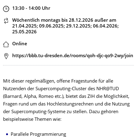
Zeit
13:30 - 14:00
Uhr
Dieser Termin wiederholt sich
Wöchentlich montags
bis 28.12.2026
außer am
21.04.2025; 09.06.2025; 29.12.2025; 06.04.2026;
25.05.2026
Ort
Online
Adresse
https://bbb.tu-dresden.de/rooms/qoh-djc-qo9-2wy/join
Mit dieser regelmäßigen, offene Fragestunde für alle
Nutzenden der Supercomputing-Cluster des NHR@TUD
(Barnard, Alpha, Romeo etc.), bietet das ZIH die Möglichkeit,
Fragen rund um das Hochleistungsrechnen und die Nutzung
der Supercomputing-Systeme zu stellen. Dazu gehören
beispielsweise Themen wie:
Parallele Programmierung