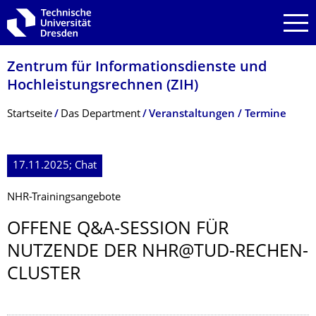
Zur Hauptnavigation springen
Zur Suche springen
Zum Inhalt springen
Zentrum für Informations­dienste und
Hochleistungs­rechnen (ZIH)
Breadcrumb-Menü
Startseite
Das Department
Veranstaltungen / Termine
17.11.2025; Chat
NHR-Trainingsangebote
OFFENE Q&A-SESSION FÜR
NUTZENDE DER NHR@TUD-RECHEN-
CLUSTER