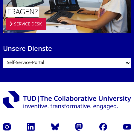
FRAGEN?
SERVICE DESK
Unsere Dienste
Instagram
LinkedIn
Bluesky
Mastodon
Facebook
Yout