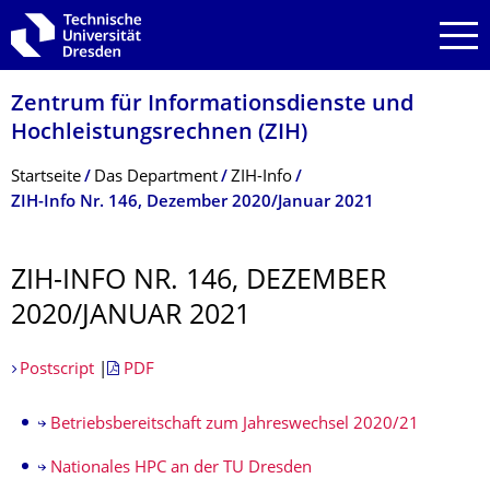
Zur Hauptnavigation springen
Zur Suche springen
Zum Inhalt springen
Zentrum für Informations­dienste und
Hochleistungs­rechnen (ZIH)
Breadcrumb-Menü
Startseite
Das Department
ZIH-Info
ZIH-Info Nr. 146, Dezember 2020/Januar 2021
ZIH-INFO NR. 146, DEZEMBER
2020/JANUAR 2021
Postscript
|
PDF
Betriebsbereitschaft zum Jahreswechsel 2020/21
Nationales HPC an der TU Dresden