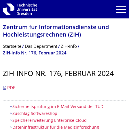
Zur Hauptnavigation springen
Zur Suche springen
Zum Inhalt springen
Zentrum für Informations­dienste und
Hochleistungs­rechnen (ZIH)
Breadcrumb-Menü
Startseite
Das Department
ZIH-Info
ZIH-Info Nr. 176, Februar 2024
ZIH-INFO NR. 176, FEBRUAR 2024
PDF
Inhaltsverzeichnis
Sicherheitsprüfung im E-Mail-Versand der TUD
Zuschlag Softwareshop
Speichererweiterung Enterprise Cloud
Dateninfrastruktur für die Medizinforschung