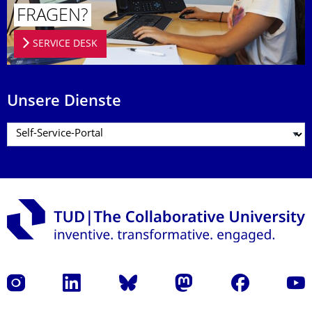
FRAGEN?
SERVICE DESK
Unsere Dienste
Instagram
LinkedIn
Bluesky
Mastodon
Facebook
Yout