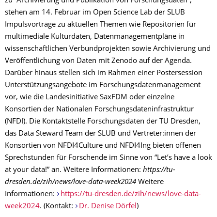
zu “Archivierung und Publikation von Forschungsdaten”,
stehen am 14. Februar im Open Science Lab der SLUB
Impulsvorträge zu aktuellen Themen wie Repositorien für
multimediale Kulturdaten, Datenmanagementpläne in
wissenschaftlichen Verbundprojekten sowie Archivierung und
Veröffentlichung von Daten mit Zenodo auf der Agenda.
Darüber hinaus stellen sich im Rahmen einer Postersession
Unterstützungsangebote im Forschungsdatenmanagement
vor, wie die Landesinitiative SaxFDM oder einzelne
Konsortien der Nationalen Forschungsdateninfrastruktur
(NFDI). Die Kontaktstelle Forschungsdaten der TU Dresden,
das Data Steward Team der SLUB und Vertreter:innen der
Konsortien von NFDI4Culture und NFDI4Ing bieten offenen
Sprechstunden für Forschende im Sinne von “Let’s have a look
at your data!” an. Weitere Informationen:
https://tu-
dresden.de/zih/news/love-data-week2024
Weitere
Informationen:
https://tu-dresden.de/zih/news/love-data-
week2024
. (Kontakt:
Dr. Denise Dörfel
)