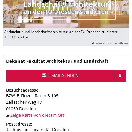
Architektur und Landschaftsarchitektur an der TU Dresden studieren
© TU Dresden
Datenschutzrichtlinie
Name
Dekanat Fakultät Architektur und Landschaft
E-MAIL SENDEN
Adresse
Besuchsadresse:
BZW, B-Flügel, Raum B 105
Zellescher Weg 17
01069
Dresden
Zeige Karte von diesem Ort.
Adresse
Postadresse:
Technische Universität Dresden