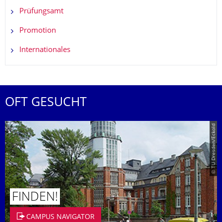
Prüfungsamt
Promotion
Internationales
OFT GESUCHT
© TU Dresden/Eckold
FINDEN!
CAMPUS NAVIGATOR