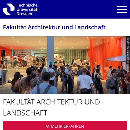
Zur Hauptnavigation springen
Zur Suche springen
Zum Inhalt springen
Fakultät Architektur und Landschaft
© Katharina Löser
FAKULTÄT ARCHITEKTUR UND
LANDSCHAFT
MEHR ERFAHREN
FAKULTÄT ARCHITEK