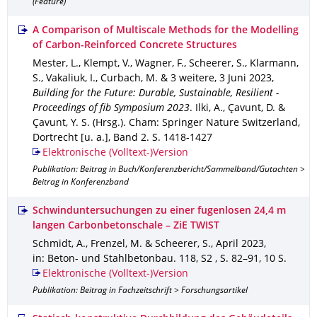
(Feature)
A Comparison of Multiscale Methods for the Modelling
of Carbon-Reinforced Concrete Structures
Mester, L., Klempt, V., Wagner, F., Scheerer, S., Klarmann,
S., Vakaliuk, I., Curbach, M. & 3 weitere
,
3 Juni 2023
,
Building for the Future: Durable, Sustainable, Resilient -
Proceedings of fib Symposium 2023
.
Ilki, A., Çavunt, D. &
Çavunt, Y. S. (Hrsg.).
Cham
: Springer Nature Switzerland,
Dortrecht [u. a.]
,
Band 2
.
S. 1418-1427
Elektronische (Volltext-)Version
Publikation: Beitrag in Buch/Konferenzbericht/Sammelband/Gutachten >
Beitrag in Konferenzband
Schwinduntersuchungen zu einer fugenlosen 24,4 m
langen Carbonbetonschale – ZiE TWIST
Schmidt, A., Frenzel, M. & Scheerer, S.
,
April 2023
,
in: Beton- und Stahlbetonbau
.
118
,
S2
,
S. 82–91
,
10 S.
Elektronische (Volltext-)Version
Publikation: Beitrag in Fachzeitschrift > Forschungsartikel