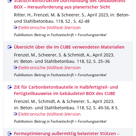
Statisch-konstruktive Durchbildung des Gebäudeteils
BOX – Herausforderung aus planerischer Sicht
Ritter, H., Frenzel, M. & Scheerer, S.
,
April 2023
,
in: Beton-
und Stahlbetonbau
.
118
,
S2
,
S. 42-48
Elektronische (Volltext-)Version
Publikation: Beitrag in Fachzeitschrift > Forschungsartikel
Übersicht über die im CUBE verwendeten Materialien
Frenzel, M., Scheerer, S. & Schmidt, A.
,
April 2023
,
in: Beton- und Stahlbetonbau
.
118
,
S2
,
S. 25–36
Elektronische (Volltext-)Version
Publikation: Beitrag in Fachzeitschrift > Forschungsartikel
ZiE für Carbonbetonbauteile in Halbfertigteil- und
Fertigteilbauweise im Gebäudeteil BOX des CUBE
Frenzel, M., Schmidt, A. & Scheerer, S.
,
April 2023
,
in: Beton- und Stahlbetonbau
.
118
,
S2
,
S. 49-56
,
8 S.
Elektronische (Volltext-)Version
Publikation: Beitrag in Fachzeitschrift > Forschungsartikel
Formoptimierung außermittig belasteter Stützen –