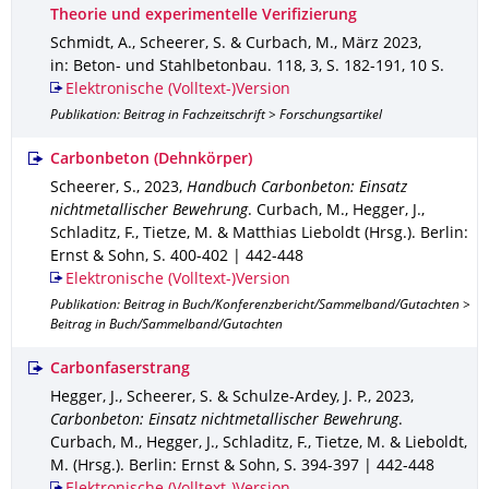
Theorie und experimentelle Verifizierung
Schmidt, A., Scheerer, S. & Curbach, M.
,
März 2023
,
in: Beton- und Stahlbetonbau
.
118
,
3
,
S. 182-191
,
10 S.
Elektronische (Volltext-)Version
Publikation: Beitrag in Fachzeitschrift > Forschungsartikel
Carbonbeton (Dehnkörper)
Scheerer, S.
,
2023
,
Handbuch Carbonbeton: Einsatz
nichtmetallischer Bewehrung
.
Curbach, M., Hegger, J.,
Schladitz, F., Tietze, M. & Matthias Lieboldt (Hrsg.).
Berlin
:
Ernst & Sohn
,
S. 400-402 | 442-448
Elektronische (Volltext-)Version
Publikation: Beitrag in Buch/Konferenzbericht/Sammelband/Gutachten >
Beitrag in Buch/Sammelband/Gutachten
Carbonfaserstrang
Hegger, J., Scheerer, S. & Schulze-Ardey, J. P.
,
2023
,
Carbonbeton: Einsatz nichtmetallischer Bewehrung
.
Curbach, M., Hegger, J., Schladitz, F., Tietze, M. & Lieboldt,
M. (Hrsg.).
Berlin
: Ernst & Sohn
,
S. 394-397 | 442-448