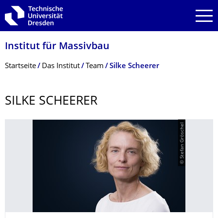
Zur Hauptnavigation springen
Zur Suche springen
Zum Inhalt springen
Institut für Massivbau
Breadcrumb-Menü
Startseite
Das Institut
Team
Silke Scheerer
SILKE SCHEERER
© Stefan Gröschel