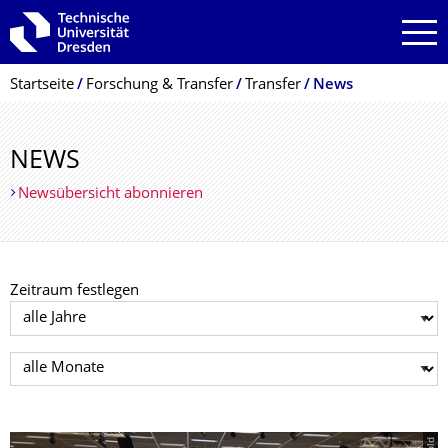
Zur Hauptnavigation springen
Zur Suche springen
Zum Inhalt springen
Breadcrumb-Menü
Startseite
Forschung & Transfer
Transfer
News
NEWS
Newsübersicht abonnieren
Zeitraum festlegen
Jahr auswählen
Monat auswählen