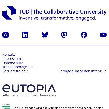
Instagram
LinkedIn
Bluesky
Mastodon
Facebook
Yout
Kontakt
Impressum
Datenschutz
Transparenzgesetz
Springe zum Seitenanfang
Barrierefreiheit
Die TU Dresden wird auf Grundlage des vom Sächsischen Landtag