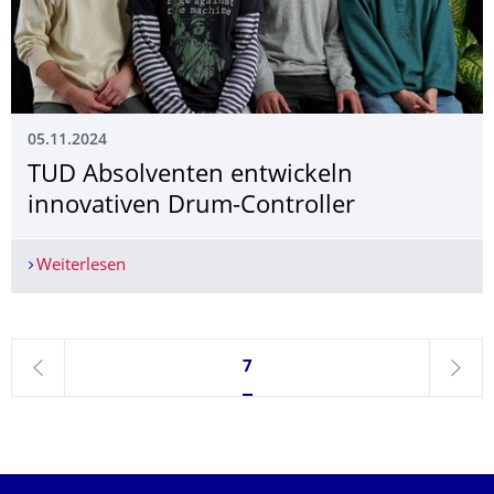
05.11.2024
TUD Absolventen entwickeln
innovativen Drum-Controller
Weiterlesen
TUD Absolventen entwickeln innovativen Drum-C
Seite 7, aktuell ausgewählt
7
zurück
weite