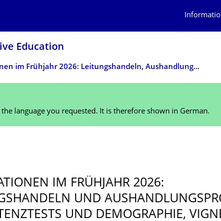
Informatio
sive Education
Publikationen im Frühjahr 2026: Leitungshandeln, Aushandlungsprozesse, Kompetenztests, Demo­gra­phie, Lernprozess­begleitung und Vignetten­forschung
n the language you requested. It is therefore shown in German.
ATIONEN IM FRÜHJAHR 2026:
GSHANDELN UND AUSHANDLUNGS­PR
ENZTESTS UND DEMOGRAPHIE, VIGN