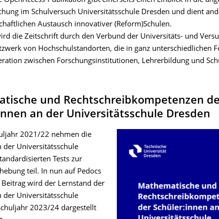
e OpenAccess-Publikation gibt einerseits einen Einblick in die a
chung im Schulversuch Universitätsschule Dresden und dient and
haftlichen Austausch innovativer (Reform)Schulen.
ird die Zeitschrift durch den Verbund der Universitäts- und Vers
tzwerk von Hochschulstandorten, die in ganz unterschiedlichen 
ration zwischen Forschungsinstitutionen, Lehrerbildung und Sch
tische und Rechtschreibkompetenzen de
innen an der Universitätsschule Dresden
uljahr 2021/22 nehmen die
 der Universitätsschule
andardisierten Tests zur
hebung teil. In nun auf Pedocs
 Beitrag wird der Lernstand der
 der Universitätsschule
chuljahr 2023/24 dargestellt