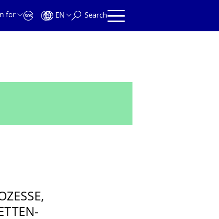
n for
EN
Search
OZESSE,
ETTEN­