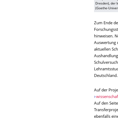
Dresden), der I
(Goethe-Univers
Zum Ende des
Forschungsst
hinweisen. N
Auswertung d
aktuellen Sc
Aushandlungs
Schulversuch
Lehramtsstud
Deutschland.
Auf der Proj
wissenschaf
Auf den Seit
Transferproj
ebenfalls ei