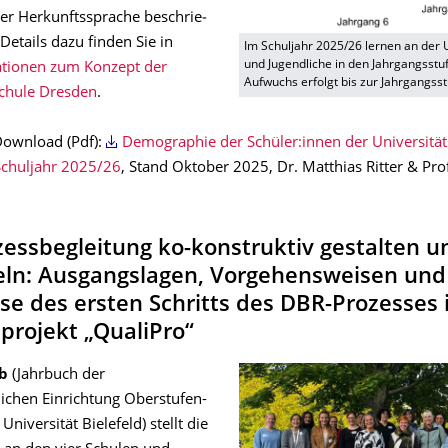
der Herkunfts­spra­che beschrie­
Details dazu finden Sie in
Im Schuljahr 2025/26 lernen an der
und Jugendliche in den Jahrgangsstu
tionen zum Konzept der
Aufwuchs erfolgt bis zur Jahrgangsst
schule Dresden
.
Download (Pdf):
Demographie der Schüler:innen der Universität
chuljahr 2025/26
, Stand Oktober 2025, Dr. Matthias Ritter & Pro
essbegleitung ko-konstruktiv gestalten u
eln: Ausgangslagen, Vorgehensweisen und
se des ersten Schritts des DBR-Prozesses
projekt „QualiPro“
Jb
(Jahrbuch der
lichen Einrichtung Oberstufen-
 Universität Bielefeld)
stellt die