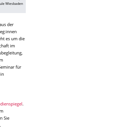
chule Wiesbaden
aus der
leg:innen
eht es um die
chaft im
sbegleitung,
im
Seminar für
in
dienspiegel
.
em
n Sie
.