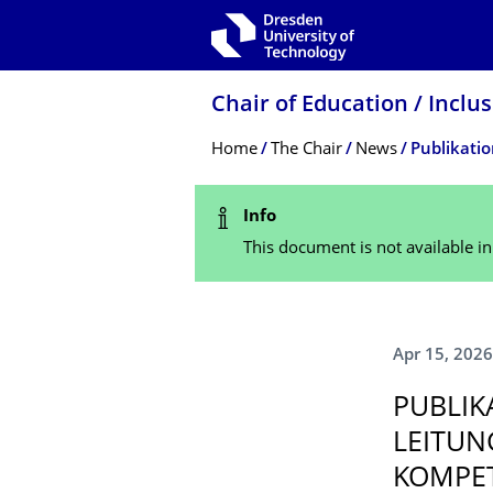
Skip to main navigation
Skip to search
Skip to content
Chair of Education / Inclu
Breadcrumb Menu
Home
The Chair
News
Status Message
Info
This document is not available i
Apr 15, 2026
PUBLIK
LEITUN
KOMPET