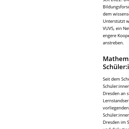
seit 2022. Di
Bildungsfors
dem wissensc
Unterstützt w
VUVS, ein Ne
engere Koope
anstreben.
Mathema
Schüler:
Seit dem Sch
Schüler:innen
Dresden an st
Lernstandser
vorliegenden
Schüler:innen
Dresden im S