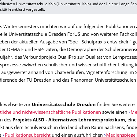
nklusiven Universitätsschule Köln (Universität zu Köln) und der Helene-Lange S
ität Frankfurt) vorgestellt.
 Wintersemesters möchten wir auf die folgenden Publikationen 
elle Universitätsschule Dresden ForUS und von weiteren Fachkol
eben der aktuellen Ausgabe von "Spe - Schulpraxis entwickeln" g
er DEMAT- und HSP-Daten, die Demographie der Schüler:innens
huljahr, das Verbundprojekt QualiPro zur Qualität von Lernprozes
prozesse zwiwchen schulischer und wissenschaftlicher Leitung 
 ausgewertet anhand von Chatverläufen, Vignettenforschung im 
ierende der TU Dresden und das Phänomen Universitätsschulen 
ektwebseite zur
Universitätsschule Dresden
finden Sie weitere
tliche und nicht-wissenschaftliche Publikationen
sowie einen
Me
en des
Projekts ALSO - Alternatives Lehramtspraktikum
, ein
ekt aus dem Schulversuch in den ländlichen Raum Sachsens, finde
ne
Publikationsübersicht
und einen ausführlichen
Medienspiegel