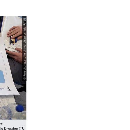
© Forschungsstelle Universitätsschule ForUS
der
hule Dresden (TU