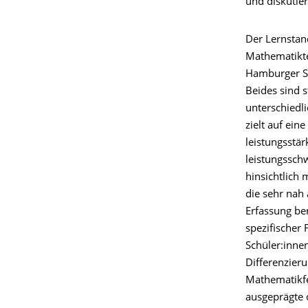
und diskutier
Der Lernsta
Mathematikt
Hamburger Sc
Beides sind s
unterschiedl
zielt auf ein
leistungsstä
leistungssch
hinsichtlich
die sehr nah 
Erfassung be
spezifischer 
Schüler:innen
Differenzier
Mathematikfe
ausgeprägte 