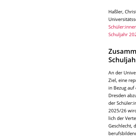
Haßler, Chris
Universitätss
Schüler:inne
Schuljahr 20
Zusamme
Schuljah
An der Univer
Ziel, eine re
in Bezug auf
Dresden abz
der Schüler­:
2025/26 wird i
lich der Vert
Geschlecht, 
berufs­­bil­d