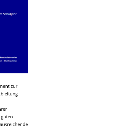
ument zur
Ableitung
hrer
 guten
 ausreichende