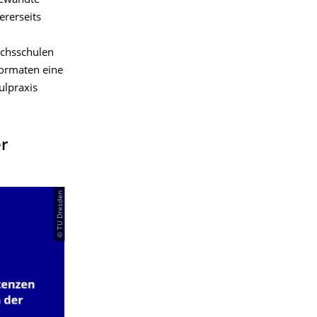
ngewandte
ererseits
uchsschulen
Formaten eine
ulpraxis
r
© TU Dresden