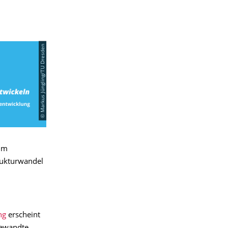
© Markus Jüngling/TU Dresden
 im
rukturwandel
ung
erscheint