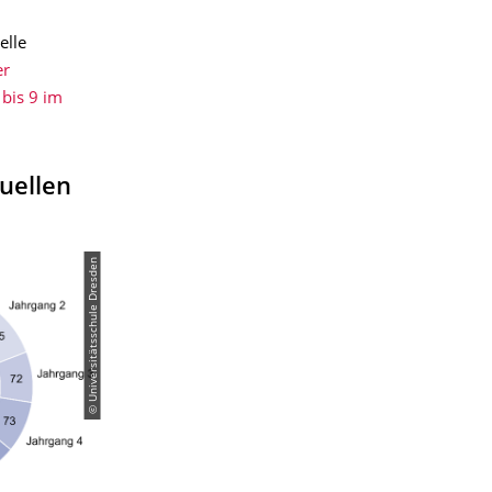
elle
er
 bis 9 im
uellen
© Universitätsschule Dresden