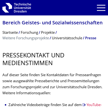
Zur Hauptnavigation springen
Zur Suche springen
Zum Inhalt springen
Bereich Geistes- und Sozialwissenschaf­ten
Breadcrumb-Menü
Startseite
Forschung
Projekte
Weitere Forschungsprojekte
Universitätsschule
Presse
PRESSEKONTAKT UND
MEDIENSTIMMEN
Auf dieser Seite finden Sie Kontaktdaten für Presseanfragen
sowie ausgewählte Presse­berich­te und Pressemitteilungen
zum Forschungsprojekt und zur Universitätsschule Dresden.
Weitere Informationsquellen:
Zahlreiche Videobeiträge finden Sie auf dem
YouTube-