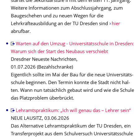
startet die Sekundarstufe II mit dem ersten 11. Jahrgang.
Weitere Informationen zum Abschlussjahrgang, zum
Baugeschehen und zu neuen Wegen für die
Lehrkräfteausbildung an der TU Dresden sind
hier
abrufbar.
Warten auf den Umzug - Universitätsschule in Dresden:
Warum sich der Start des Neubaus verschiebt
Dresdner Neueste Nachrichten,
01.07.2026 (Bezahlschranke)
Eigent­lich sollte im Mai der Bau für die neue Uni­ver­si­täts­
schule begin­nen. Den Ter­min konnte die Stadt nicht hal­
ten. Wann nun tat­säch­lich gebaut wird und wie die Schule
das Platz­pro­blem über­brückt.
Lehramtspraktikum: „Ich will genau das – Lehrer sein“
NEUE LAUSITZ, 03.06.2026
Das Alternative Lehramtspraktikum der TU Dresden, ein
Transferprojekt aus dem Schulversuch Universitätsschule