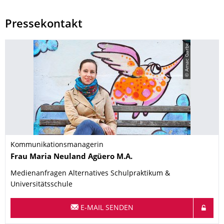
Pressekontakt
© Amac Garbe
Kommunikationsmanagerin
Name
Frau
Maria
Neuland Agüero
M.A.
Medienanfragen Alternatives Schulpraktikum &
Universitätsschule
E-MAIL SENDEN