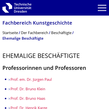
Zur Hauptnavigation springen
Zur Suche springen
Zum Inhalt springen
Fachbereich Kunstgeschichte
Breadcrumb-Menü
Startseite
Der Fachbereich
Beschäftigte
Ehemalige Beschäftigte
EHEMALIGE BESCHÄFTIGTE
Professorinnen und Professoren
Prof. em. Dr. Jürgen Paul
Prof. Dr. Bruno Klein
Prof. Dr. Bruno Haas
Prof. Dr. Henrik Karge