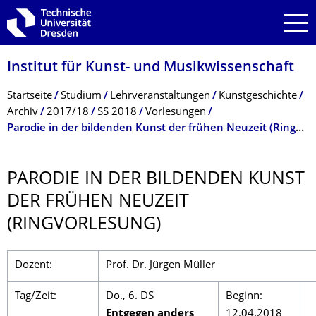
Zur Hauptnavigation springen
Zur Suche springen
Zum Inhalt springen
Institut für Kunst- und Musikwissenschaft
Breadcrumb-Menü
Startseite
Studium
Lehrveranstaltungen
Kunstgeschichte
Archiv
2017/18
SS 2018
Vorlesungen
Parodie in der bildenden Kunst der frühen Neuzeit (Ringvorlesung)
PARODIE IN DER BILDENDEN KUNST
DER FRÜHEN NEUZEIT
(RINGVORLESUNG)
Dozent:
Prof. Dr. Jürgen Müller
Tag/Zeit:
Do., 6. DS
Beginn:
Entgegen anders
12.04.2018