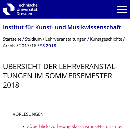
Zur Hauptnavigation springen
Zur Suche springen
Zum Inhalt springen
Institut für Kunst- und Musikwissenschaft
Breadcrumb-Menü
Startseite
Studium
Lehrveranstaltungen
Kunstgeschichte
Archiv
2017/18
SS 2018
ÜBERSICHT DER LEHRVERANSTAL­
TUNGEN IM SOMMERSEMESTER
2018
VORLESUNGEN
Überblicksvorlesung Klassizismus-Historismus