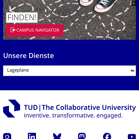
FINDEN!
CAMPUS NAVIGATOR
Unsere Dienste
Instagram
LinkedIn
Bluesky
Mastodon
Facebook
Yout