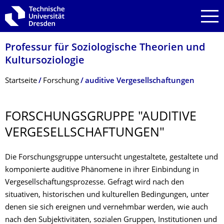
Zur Hauptnavigation springen
Zur Suche springen
Zum Inhalt springen
Professur für Soziologische Theorien und
Kultursoziologie
Breadcrumb-Menü
Startseite
Forschung
auditive Vergesellschaftungen
FORSCHUNGSGRUP­PE "AUDITIVE
VERGESELLSCHAF­TUNGEN"
Die Forschungsgruppe untersucht ungestaltete, gestaltete und
komponierte auditive Phänomene in ihrer Einbindung in
Vergesellschaftungsprozesse. Gefragt wird nach den
situativen, historischen und kulturellen Bedingungen, unter
denen sie sich ereignen und vernehmbar werden, wie auch
nach den Subjektivitäten, sozialen Gruppen, Institutionen und